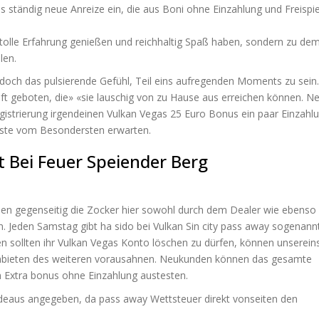
 ständig neue Anreize ein, die aus Boni ohne Einzahlung und Freispi
 tolle Erfahrung genießen und reichhaltig Spaß haben, sondern zu de
len.
, jedoch das pulsierende Gefühl, Teil eins aufregenden Moments zu sein
aft geboten, die» «sie lauschig von zu Hause aus erreichen können. N
egistrierung irgendeinen Vulkan Vegas 25 Euro Bonus ein paar Einzahlu
Beste vom Besondersten erwarten.
t Bei Feuer Speiender Berg
nnen gegenseitig die Zocker hier sowohl durch dem Dealer wie ebenso
n. Jeden Samstag gibt ha sido bei Vulkan Sin city pass away sogenann
n sollten ihr Vulkan Vegas Konto löschen zu dürfen, können unserein
e anbieten des weiteren vorausahnen. Neukunden können das gesamte
 Extra bonus ohne Einzahlung austesten.
adeaus angegeben, da pass away Wettsteuer direkt vonseiten den