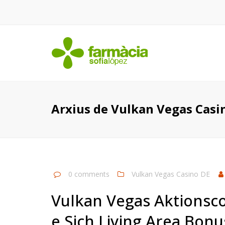
Arxius de Vulkan Vegas Casi
0 comments
Vulkan Vegas Casino DE
Vulkan Vegas Aktionsc
e Sich Living Area Bonus O