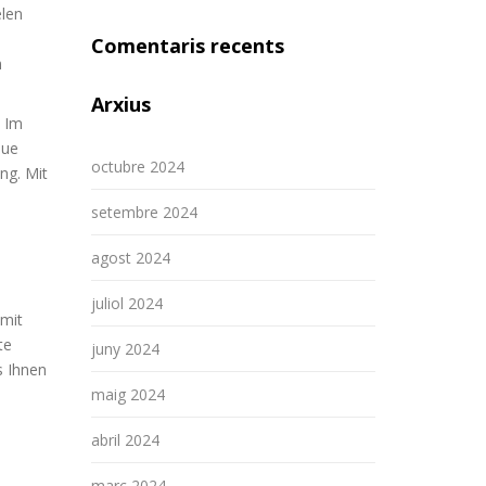
elen
Comentaris recents
m
Arxius
. Im
eue
octubre 2024
ng. Mit
setembre 2024
agost 2024
juliol 2024
 mit
te
juny 2024
s Ihnen
maig 2024
abril 2024
març 2024