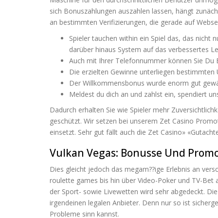
sich Bonuszahlungen auszahlen lassen, hängt zunächst
an bestimmten Verifizierungen, die gerade auf Webs
Spieler tauchen within ein Spiel das, das nich
darüber hinaus System auf das verbessertes Le
Auch mit Ihrer Telefonnummer können Sie Du B
Die erzielten Gewinne unterliegen bestimmten
Der Willkommensbonus wurde enorm gut gewählt
Meldest du dich an und zahlst ein, spendiert
Dadurch erhalten Sie wie Spieler mehr Zuversichtlichke
geschützt. Wir setzen bei unserem Zet Casino Promot
einsetzt. Sehr gut fällt auch die Zet Casino» «Gutach
Vulkan Vegas: Bonusse Und Prom
Dies gleicht jedoch das megam??ige Erlebnis an versc
roulette games bis hin über Video-Poker und TV-Bet a
der Sport- sowie Livewetten wird sehr abgedeckt. Die
irgendeinen legalen Anbieter. Denn nur so ist sicherg
Probleme sinn kannst.