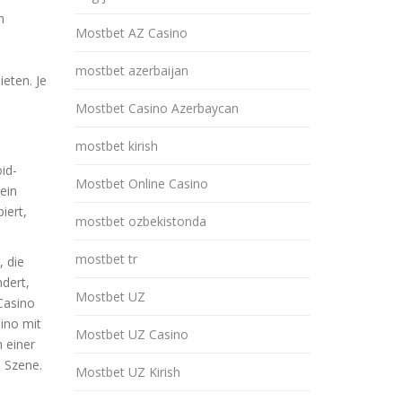
m
Mostbet AZ Casino
mostbet azerbaijan
eten. Je
Mostbet Casino Azerbaycan
mostbet kirish
id-
Mostbet Online Casino
ein
iert,
mostbet ozbekistonda
mostbet tr
, die
dert,
Mostbet UZ
Casino
ino mit
Mostbet UZ Casino
 einer
o Szene.
Mostbet UZ Kirish