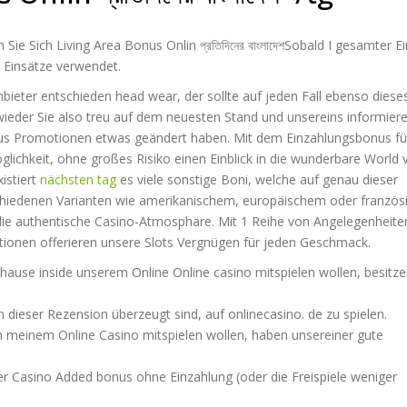
e Sich Living Area Bonus Onlin প্রতিদিনের বাংলাদেশSobald I gesamter E
e Einsätze verwendet.
Anbieter entschieden head wear, der sollte auf jeden Fall ebenso diese
wieder Sie also treu auf dem neuesten Stand und unsereins informiere
naus Promotionen etwas geändert haben. Mit dem Einzahlungsbonus fü
lichkeit, ohne großes Risiko einen Einblick in die wunderbare World 
istiert
nächsten tag
es viele sonstige Boni, welche auf genau dieser
schiedenen Varianten wie amerikanischem, europäischem oder franzö
 die authentische Casino-Atmosphäre. Mit 1 Reihe von Angelegenheite
onen offerieren unsere Slots Vergnügen für jeden Geschmack.
hause inside unserem Online Online casino mitspielen wollen, besitz
 dieser Rezension überzeugt sind, auf onlinecasino. de zu spielen.
in meinem Online Casino mitspielen wollen, haben unsereiner gute
er Casino Added bonus ohne Einzahlung (oder die Freispiele weniger