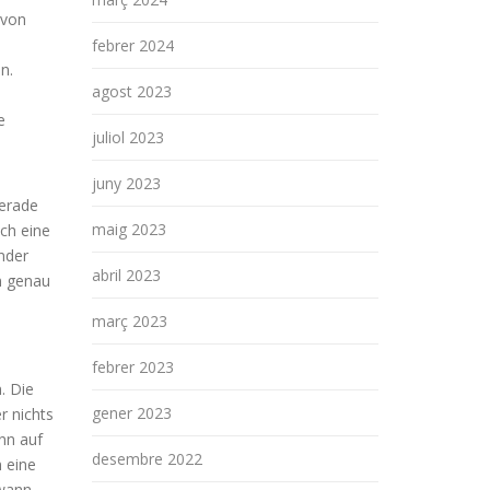
 von
febrer 2024
n.
agost 2023
e
juliol 2023
juny 2023
gerade
maig 2023
och eine
nder
abril 2023
n genau
març 2023
febrer 2023
. Die
gener 2023
r nichts
nn auf
desembre 2022
n eine
 wann