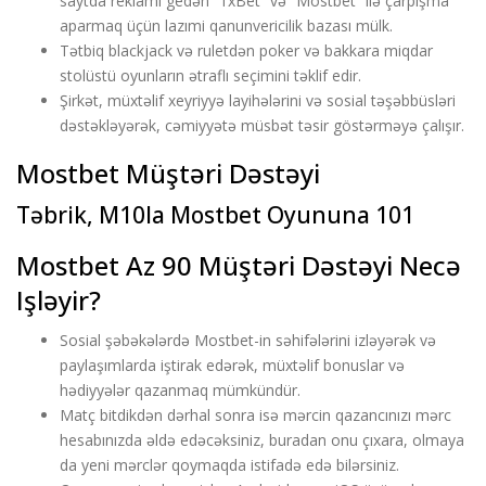
saytda reklamı gedən “1xBet” və “Mostbet” ilə çarpışma
aparmaq üçün lazımi qanunvericilik bazası mülk.
Tətbiq blackjack və ruletdən poker və bakkara miqdar
stolüstü oyunların ətraflı seçimini təklif edir.
Şirkət, müxtəlif xeyriyyə layihələrini və sosial təşəbbüsləri
dəstəkləyərək, cəmiyyətə müsbət təsir göstərməyə çalışır.
Mostbet Müştəri Dəstəyi
Təbrik, M10la Mostbet Oyununa 101
Mostbet Az 90 Müştəri Dəstəyi Necə
Işləyir?
Sosial şəbəkələrdə Mostbet-in səhifələrini izləyərək və
paylaşımlarda iştirak edərək, müxtəlif bonuslar və
hədiyyələr qazanmaq mümkündür.
Matç bitdikdən dərhal sonra isə mərcin qazancınızı mərc
hesabınızda əldə edəcəksiniz, buradan onu çıxara, olmaya
da yeni mərclər qoymaqda istifadə edə bilərsiniz.