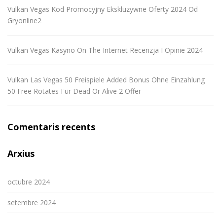
Vulkan Vegas Kod Promocyjny Ekskluzywne Oferty 2024 Od
Gryonline2
Vulkan Vegas Kasyno On The Internet Recenzja I Opinie 2024
Vulkan Las Vegas 50 Freispiele Added Bonus Ohne Einzahlung ️
50 Free Rotates Für Dead Or Alive 2 Offer
Comentaris recents
Arxius
octubre 2024
setembre 2024