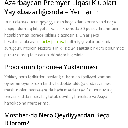
Azərbaycan Premyer Liqası Klubları
Yay «bazarlığı»nda – Yeni̇ləni̇r
Bunu eləmək üçün qeydiyyatdan keçdikdən sonra vahid neçə
dəqiqə durmaq kifayətdir və siz kazinoda 30 pulsuz fırlanmanın
hesablanması barədə bildiriş alacaqsınız. Onlar şəxsi
hesabınızdakı aydın
lucky jet royal
edilmiş yuvalar arasında
sürüşdürülməlidir. Nəzərə alın ki, siz 24 saatda bir dəfə bölünməz
pulsuz olaraq tale çarxını döndərə bilərsiniz.
Proqramın Iphone-a Yüklənməsi
Xokkey həm tədbirdən başlanğıc, həm də fəaliyyət zamanı
oynanan oyunlardan biridir. Futbolda olduğu qədər, ən nadir
məşhur olan hadisələrə də bədii mərclər təklif olunur. Matç
öncəsi xəttdə nəticələr, total, dövrlər, handikap və Asiya
handikapına mərclər mal.
Mostbet-də Necə Qeydiyyatdan Keçə
Bilərəm?