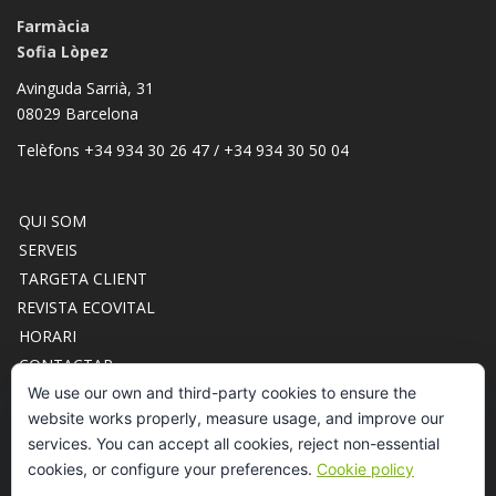
Farmàcia
Sofia Lòpez
Avinguda Sarrià, 31
08029 Barcelona
Telèfons +34 934 30 26 47 / +34 934 30 50 04
QUI SOM
SERVEIS
TARGETA CLIENT
REVISTA ECOVITAL
HORARI
CONTACTAR
ACCÉS CLUB ECOCEUTICS
We use our own and third-party cookies to ensure the
website works properly, measure usage, and improve our
services. You can accept all cookies, reject non-essential
cookies, or configure your preferences.
Cookie policy