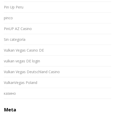
Pin Up Peru
pinco
PinUP AZ Casino
Sin categoría
Vulkan Vegas Casino DE
vulkan vegas DE login
Vulkan Vegas Deutschland Casino
VulkanVegas Poland
казино
Meta