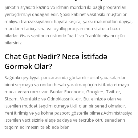
Şirkətin siyasəti kazino və idman mərcləri ilə bağlı proqramları
yerləşdirməyi qadağan edir. Şəxsi kabinet vasitəsilə müştərilər
maliyyə tranzaksiyalarını həyata keçirə, şəxsi məlumatları dəyişə,
mərclərin tarixçəsinə və loyallıq proqramında statusa baxa
bilərlər. Əsas səhifənin üstündə “xətt” və “canlı”iki nişanı üçün
bilərsiniz.
Chat Gpt Nədir? Necə İstifadə
Görmək Olar?
Sağdakı qeydiyyat pəncərəsində görkəmli sosial şəbəkələrdən
birini seçməyə və ondan hesab yaratmaq üçün istifadə etməyə
macal verən rəmz var. Bunlar Facebook, Google+, Twitter,
Steam, Vkontakte və Odnoklassniki-dir. Bu, əlinizdə olan və
istənilən müddət təqdim etməyə tikili olan bir sənəd olmalıdır.
Yəni itirilmiş və ya köhnə pasport göstərilə bilməz.Administrasiya
istənilən vaxt sizinlə əlaqə saxlaya və təcrübə ötrü sənədlərin
təqdim edilməsini tələb edə bilər.