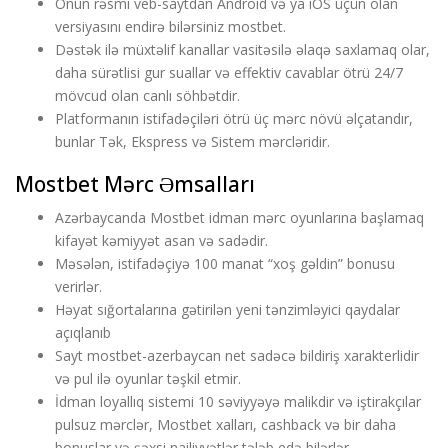
Onun rəsmi veb-saytdan Android və ya iOS üçün olan
versiyasını endirə bilərsiniz mostbet.
Dəstək ilə müxtəlif kanallar vasitəsilə əlaqə saxlamaq olar,
daha sürətlisi gur suallar və effektiv cavablar ötrü 24/7
mövcud olan canlı söhbətdir.
Platformanın istifadəçiləri ötrü üç mərc növü əlçatandır,
bunlar Tək, Ekspress və Sistem mərcləridir.
Mostbet Mərc Əmsalları
Azərbaycanda Mostbet idman mərc oyunlarına başlamaq
kifayət kəmiyyət asan və sadədir.
Məsələn, istifadəçiyə 100 manat “xoş gəldin” bonusu
verirlər.
Həyat sığortalarına gətirilən yeni tənzimləyici qaydalar
açıqlanıb
Sayt mostbet-azerbaycan net sadəcə bildiriş xarakterlidir
və pul ilə oyunlar təşkil etmir.
İdman loyallıq sistemi 10 səviyyəyə malikdir və iştirakçılar
pulsuz mərclər, Mostbet xalları, cashback və bir daha
bonuslar və şəxsi nailiyyətlər tələb edə bilərlər.