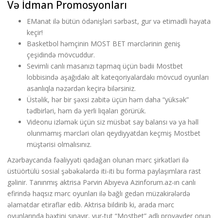
Və İdman Promosyonları
EManat ilə bütün ödənişləri sərbəst, gur və etimadli həyata
keçir!
Basketbol həmçinin MOST BET mərclərinin geniş
çeşidində mövcuddur.
Sevimli canlı masanızı tapmaq üçün bədii Mostbet
lobbisində aşağıdakı alt kateqoriyalardakı mövcud oyunları
asanlıqla nəzərdən keçirə bilərsiniz.
Üstəlik, hər bir şəxsi zabitə üçün həm daha “yüksək”
tədbirləri, həm də yerli liqaları görürük.
Videonu izləmək üçün siz müsbət say balansı və ya həll
olunmamış mərcləri olan qeydiyyatdan keçmiş Mostbet
müştərisi olmalısınız.
Azərbaycanda fəaliyyəti qadağan olunan mərc şirkətləri ilə
üstüörtülü sosial şəbəkələrdə iti-iti bu forma paylaşımlara rast
gəlinir. Tanınmış aktrisa Pərvin Abıyeva Azinforum.az-ın canlı
efirində haqsız mərc oyunları ilə bağlı gedən müzakirələrdə
əlamətdar etiraflar edib. Aktrisa bildirib ki, arada mərc
oyunlarında bəxtini sınayır, vur-tut “Mostbet” adlı provayder onun