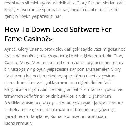
resmi web sitesini ziyaret edebilirsiniz. Glory Casino, slotlar, canlı
krupiyer oyunları ve spor bahis seçenekleri dahil olmak üzere
geniş bir oyun yelpazesi sunar.
How To Down Load Software For
Fame Casino?»
Ayrıca, Glory Casino, ortak oldukları çok sayıda yazılım geliştiricisi
arasında olduğu için Microgaming ile işbirliği yapmaktadır. Glory
Casino, Mega Moolah da dahil olmak üzere oyuncularına geniş
bir Microgaming oyun yelpazesine sahiptir. Muhtemelen Glory
Casino’nun bu incelemesinden, operatörün ücretsiz çevirme
içeren bonuslara yeni yaklaşımının onu diğerlerinden farklı
kıldığını anlamışsınızdır. Herhangi bir bahis sınırlaması yoktur ve
tamamen şeffaftırlar, bu da büyük bir artıdır. Diğer önemli
özellikler arasında çok çeşitli slotlar, çok sayıda jackpot feature
ve hızlı afin de çekme bulunmaktadır. Kumarhane, güvenliği
garanti eden Bangladeş Kumar Komisyonu tarafından
lisanslanmıştır.