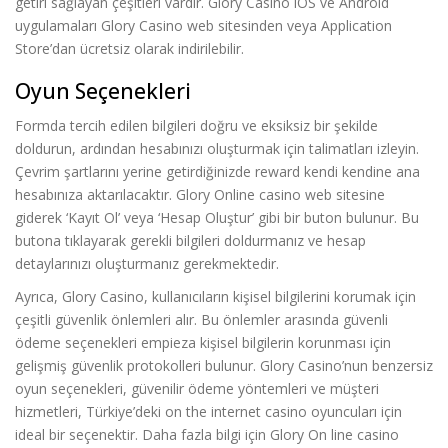
getiri sağlayan çeşitleri vardır. Glory Casino iOS ve Android
uygulamaları Glory Casino web sitesinden veya Application
Store’dan ücretsiz olarak indirilebilir.
Oyun Seçenekleri
Formda tercih edilen bilgileri doğru ve eksiksiz bir şekilde
doldurun, ardından hesabınızı oluşturmak için talimatları izleyin.
Çevrim şartlarını yerine getirdiğinizde reward kendi kendine ana
hesabınıza aktarılacaktır. Glory Online casino web sitesine
giderek ‘Kayıt Ol’ veya ‘Hesap Oluştur’ gibi bir buton bulunur. Bu
butona tıklayarak gerekli bilgileri doldurmanız ve hesap
detaylarınızı oluşturmanız gerekmektedir.
Ayrıca, Glory Casino, kullanıcıların kişisel bilgilerini korumak için
çeşitli güvenlik önlemleri alır. Bu önlemler arasında güvenli
ödeme seçenekleri empieza kişisel bilgilerin korunması için
gelişmiş güvenlik protokolleri bulunur. Glory Casino’nun benzersiz
oyun seçenekleri, güvenilir ödeme yöntemleri ve müşteri
hizmetleri, Türkiye’deki on the internet casino oyuncuları için
ideal bir seçenektir. Daha fazla bilgi için Glory On line casino