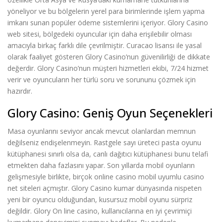
yöneliyor ve bu bölgelerin yerel para birimlerinde işlem yapma
imkanı sunan popüler ödeme sistemlerini içeriyor. Glory Casino
web sitesi, bölgedeki oyuncular için daha erişilebilir olması
amacıyla birkaç farklı dile çevrilmiştir. Curacao lisansı ile yasal
olarak faaliyet gösteren Glory Casino’nun güvenilirliği de dikkate
değerdir. Glory Casino’nun müşteri hizmetleri ekibi, 7/24 hizmet
verir ve oyuncuların her türlü soru ve sorununu çözmek için
hazırdır.
Glory Casino: Geniş Oyun Seçenekleri
Masa oyunlarını seviyor ancak mevcut olanlardan memnun
değilseniz endişelenmeyin. Rastgele sayı üreteci pasta oyunu
kütüphanesi sınırlı olsa da, canlı dağıtıcı kütüphanesi bunu telafi
etmekten daha fazlasını yapar. Son yıllarda mobil oyunların
gelişmesiyle birlikte, birçok online casino mobil uyumlu casino
net siteleri açmıştır. Glory Casino kumar dünyasında nispeten
yeni bir oyuncu olduğundan, kusursuz mobil oyunu sürpriz
değildir. Glory On line casino, kullanıcılarına en iyi çevrimiçi