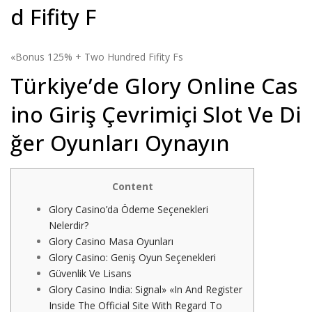
d Fifity F
«Bonus 125% + Two Hundred Fifity Fs
Türkiye’de Glory Online Cas
ino Giriş Çevrimiçi Slot Ve Di
ğer Oyunları Oynayın
Content
Glory Casino’da Ödeme Seçenekleri
Nelerdir?
Glory Casino Masa Oyunları
Glory Casino: Geniş Oyun Seçenekleri
Güvenlik Ve Lisans
Glory Casino India: Signal» «In And Register
Inside The Official Site With Regard To