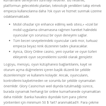
kumarhane deneyimini sunmayı hedefler. Bu nedenle,
platformun gelecekteki planları, teknolojik yenilikleri takip etmek
empieza kullanıcılarına daha ?ok oyun ve hizmet sunmak üzerine
odaklanmaktadır.
Mobil cihazlar için enhance edilmiş web sitesi,» «özel bir
mobil uygulama olmamasına rağmen hareket halindeki
oyuncular için sorunsuz bir oyun deneyimi sağlar.
Tüm beceri seviyelerindeki oyuncular canlı mor, turkuaz
empieza beyaz renk düzeninin tadını çıkaracaklar.
Ayrıca, Glory Online casino, yeni oyunlar ve oyun türleri
ekleyerek oyun seçeneklerini sürekli olarak genişletir.
Logoyu, menüyü, oyun kütüphanesi bağlantılarını, kayıt ve
oturum açma düğmelerini içeren başlık düzenli bir şekilde
düzenlenmiştir ve kullanımı kolaydır. Ancak, oyuncuların,
kontrollerini kaybetmeden ve sorumlu bir şekilde oynamaları
önemlidir. Glory Casino’nun weil dışında tutulmadığı sürece,
burada oynamak herhangi bir online kumarhanede oynamaktan
daha risklidir. Banka havalesi dışındaki tüm para çekme
yöntemleri için minimum 50 $ ?art? aranmaktad?r. Para çekme