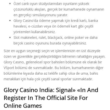
Özel canlı oyun stüdyolarından oyunların yüksek
çözünürlüklü akışları, gerçek bir kumarhanede oynamanın
en gerçekçi simülasyonunu yaratır.
Glory Casino’da ödeme yapmak için kredi kartı, banka
havalesi, e-cüzdan veya ön ödemeli kart gibi çeşitli
yöntemleri kullanabilirsiniz.
Slot makineleri, rulet, blackjack, online poker ve daha
birçok casino oyununu burada oynayabilirsiniz.
Size en uygun seçeneği seçin ve işlemlerinizin en üst düzeyde
özen ve güvenlikle gerçekleştirildiğini bilmenin rahatlığını yaşayın.
Glory Casino, geleneksel spor bahisleri bölümüne ek olarak bir
VSport bölümü de sunmaktadır. Bu bölüm, kumarhanenin diğer
bölümlerine kıyasla daha az teklife sahip olsa de uma, bahis
meraklıları için hala çok çeşitli sanal sporlar sunmaktadır.
Glory Casino India: Signal» «In And
Register In The Official Site For
Online Games