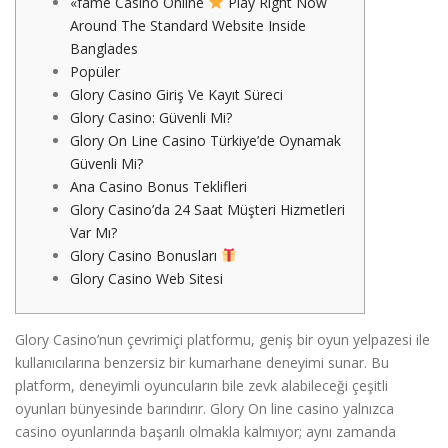
«fame Casino Online
Play Right Now
Around The Standard Website Inside
Banglades
Popüler
Glory Casino Giriş Ve Kayıt Süreci
Glory Casino: Güvenli Mi?
Glory On Line Casino Türkiye’de Oynamak
Güvenli Mi?
Ana Casino Bonus Teklifleri
Glory Casino’da 24 Saat Müşteri Hizmetleri
Var Mı?
Glory Casino Bonusları
Glory Casino Web Sitesi
Glory Casino’nun çevrimiçi platformu, geniş bir oyun yelpazesi ile
kullanıcılarına benzersiz bir kumarhane deneyimi sunar. Bu
platform, deneyimli oyuncuların bile zevk alabileceği çeşitli
oyunları bünyesinde barındırır. Glory On line casino yalnızca
casino oyunlarında başarılı olmakla kalmıyor; aynı zamanda