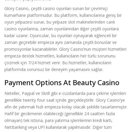
Glory Casino, çeşitli casino oyunları sunan bir çevrimiçi
kumarhane platformudur. Bu platform, kullanıcılarına geniş bir
oyun yelpazesi sunar, bu yelpaze slot makinelerinden canlı
casino oyunlarına, zaman oyunlarından diğer çeşitli oyunlara
kadar uzanır. Oyuncular, bu oyunları oynayarak eğlenceli bir
zaman geçirebilir empieza aynı zamanda çeşitli bonuslar ve
promosyonlar kazanabilirler. Glory Casino’nun müşteri hizmetleri
empieza destek hizmetleri, kullanıcıların her türlü sorununu
çözmek için 7/24 hizmet verir. Bu hizmetler, kullanıcıların
platformda sorunsuz bir deneyim yaşamasını sağlar.
Payment Options At Beauty Casino
Neteller, Paypal ve Skrill gibi e-cüzdanlarda para çekme işlemleri
genellikle twenty four saat içinde gerçekleştirilir. Glory Casino’ye
afin de yatırmak hızlı empieza kolay olacak şekilde tasarlanmıştır.
Hafif bir gecikmenin olabileceği (genellikle 24 saatten fazla
olmayan) tek istisna, para yatırma işlemlerinin kredi kartı,
NetBanking veya UPI kullanılarak yapılmasıdır. Diğer tüm