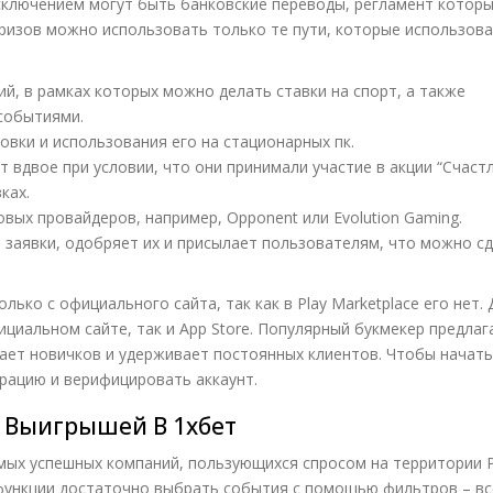
сключением могут быть банковские переводы, регламент котор
призов можно использовать только те пути, которые использов
й, в рамках которых можно делать ставки на спорт, а также
событиями.
овки и использования его на стационарных пк.
 вдвое при условии, что они принимали участие в акции “Счаст
ках.
вых провайдеров, например, Opponent или Evolution Gaming.
заявки, одобряет их и присылает пользователям, что можно сд
ько с официального сайта, так как в Play Marketplace его нет. 
циальном сайте, так и App Store. Популярный букмекер предлаг
ает новичков и удерживает постоянных клиентов. Чтобы начать
трацию и верифицировать аккаунт.
 Выигрышей В 1хбет
амых успешных компаний, пользующихся спросом на территории 
и функции достаточно выбрать события с помощью фильтров – вс