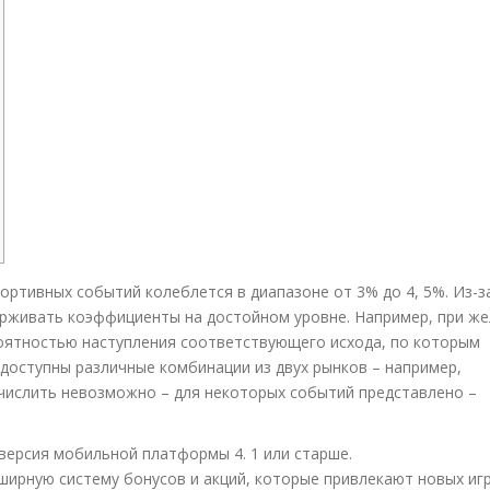
ортивных событий колеблется в диапазоне от 3% до 4, 5%. Из-з
рживать коэффициенты на достойном уровне. Например, при ж
оятностью наступления соответствующего исхода, по которым
е доступны различные комбинации из двух рынков – например,
числить невозможно – для некоторых событий представлено –
версия мобильной платформы 4. 1 или старше.
ширную систему бонусов и акций, которые привлекают новых иг