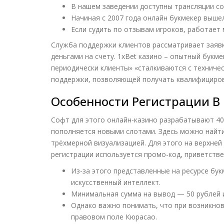
В нашем заведении доступны трансляции соб
Начиная с 2007 года онлайн букмекер вышел
Если судить по отзывам игроков, работает 
Служба поддержки клиентов рассматривает заявк
деньгами на счету. 1xBet казино – опытный букм
периодически клиенты» «сталкиваются с техниче
поддержки, позволяющей получать квалифициров
Особенности Регистрации В
Софт для этого онлайн-казино разрабатывают 40
пополняется новыми слотами. Здесь можно найти
трёхмерной визуализацией. Для этого на верхней
регистрации используется промо-код, приветств
Из-за этого представленные на ресурсе бу
искусственный интеллект.
Минимальная сумма на вывод — 50 рублей и
Однако важно понимать, что при возникнов
правовом поле Кюрасао.