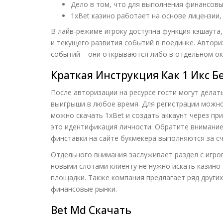
Дело в том, что для выполнения финансовы
1xBet казино работает на основе лицензии,
В лайв-режиме игроку доступна функция кэшаута
и текущего развития событий в поединке. Автор
событий – они открываются либо в отдельном ок
Краткая Инструкция Как 1 Икс Б
После авторизации на ресурсе гости могут делат
выигрыши в любое время. Для регистрации можно
можно скачать 1xBet и создать аккаунт через п
это идентификация личности. Обратите внимание
финставки на сайте букмекера выполняются за сч
Отдельного внимания заслуживает раздел с игро
новыми слотами клиенту не нужно искать казино
площадки. Также компания предлагает ряд других
финансовые рынки.
Bet Md Скачать