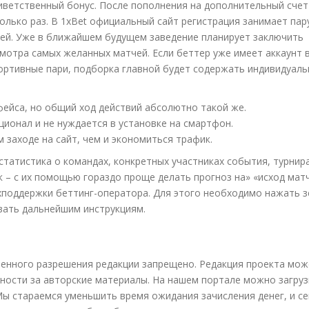
иветственный бонус. После пополнения на дополнительный счет
олько раз. В 1xBet официальный сайт регистрация занимает пар
чей. Уже в ближайшем будущем заведение планирует заключить
отра самых желанных матчей. Если беттер уже имеет аккаунт 
портивные пари, подборка главной будет содержать индивидуал
ейса, но общий ход действий абсолютно такой же.
ционал и не нуждается в установке на смартфон.
 заходе на сайт, чем и экономиться трафик.
статистика о командах, конкретных участниках события, турнира
 – с их помощью гораздо проще делать прогноз на» «исход матч
хподдержки беттинг-оператора. Для этого необходимо нажать 
овать дальнейшим инструкциям.
енного разрешения редакции запрещено. Редакция проекта мож
нности за авторские материалы. На нашем портале можно загру
Мы стараемся уменьшить время ожидания зачисления денег, и се