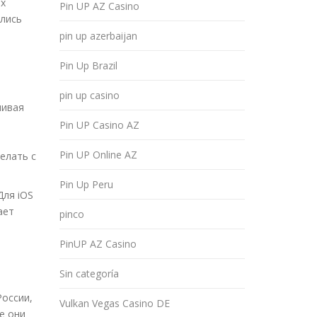
ых
Pin UP AZ Casino
ались
pin up azerbaijan
Pin Up Brazil
pin up casino
ливая
Pin UP Casino AZ
Pin UP Online AZ
елать с
Pin Up Peru
Для iOS
ает
pinco
PinUP AZ Casino
Sin categoría
России,
Vulkan Vegas Casino DE
е они