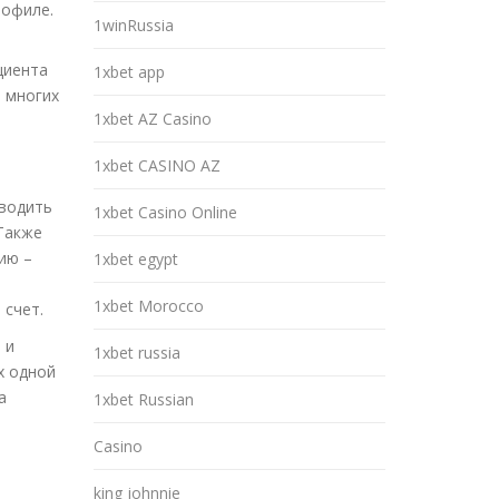
рофиле.
1winRussia
циента
1xbet app
 многих
1xbet AZ Casino
1xbet CASINO AZ
ыводить
1xbet Casino Online
 Также
ию –
1xbet egypt
1xbet Morocco
 счет.
 и
1xbet russia
х одной
а
1xbet Russian
Casino
king johnnie