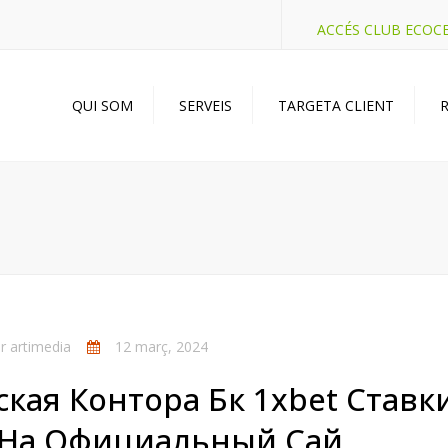
ACCÉS CLUB ECOC
QUI SOM
SERVEIS
TARGETA CLIENT
R
er
artimedia
12 març, 2024
ская Контора Бк 1xbet Ставк
 На Официальный Сай