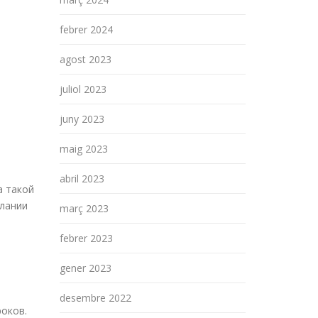
febrer 2024
agost 2023
juliol 2023
juny 2023
maig 2023
abril 2023
а такой
елании
març 2023
febrer 2023
gener 2023
desembre 2022
роков.