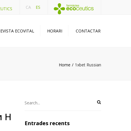
CA
ES
EUTICS
EVISTA ECOVITAL
HORARI
CONTACTAR
Home
1xbet Russian
и Н
Entrades recents