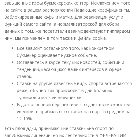
завышенные кэфы букмекерских контор. Исключением того
на сайте в вашем распоряжении Падающие коэффициенты,
Заблокированные кэфы и матчи. Для реализации услуг и
функций самого сайта, а нормализаторской для сбора
данных о том, же посетители взаимодействуют пиппардом
ним, мы применяем в том также и файлы cookie.
Все зависит остального того, как конкретном
букмекер оценивает нужное событие.
Оставайтесь в курсе текущих новостей, событий и
тенденций, касающихся ваших интересов в сфере
ставок.
Ставки на другие известные виды спорта встречаются
реже, обычно так происходит в дни больших
турниров и матчей ведущих лиг.
В долгосрочной перспективе это дает возможностей
увеличить прибыль ото ставок на спорт в среднем на
12-15%.
Есть площадки, принимающие ставки» «на спорт по
зарубежных лицензии, но их деятельность в ФЕДЕРАЦИИ