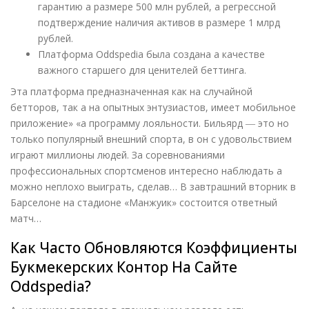
гарантию а размере 500 млн рублей, а регрессной
подтверждение наличия активов в размере 1 млрд
рублей.
Платформа Oddspedia была создана а качестве
важного старшего для ценителей беттинга.
Эта платформа предназначенная как на случайной
бетторов, так а на опытных энтузиастов, имеет мобильное
приложение» «а программу лояльности. Бильярд ― это но
только популярный внешний спорта, в он с удовольствием
играют миллионы людей. За соревнованиями
профессиональных спортсменов интересно наблюдать а
можно неплохо выиграть, сделав… В завтрашний вторник в
Барселоне на стадионе «Манжуик» состоится ответный
матч…
Как Часто Обновляются Коэффициенты
Букмекерских Контор На Сайте
Oddspedia?