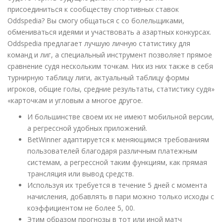
присоединиться к сообществу спортивных ставок
Oddspedia? Вы смогу общаться с со болельщиками,
обмениваться идеями и участвовать а азартных конкурсах.
Oddspedia предлагает лучшую личную статистику для
команд и лиг, а специальный инструмент позволяет прямое
сравнение судя нескольким точкам. Них из них также в себя
турнирную таблицу лиги, актуальный таблицу формы
игроков, общие голы, средние результаты, статистику судя»
«карточкам и угловым а многое другое.
И большинстве своем их не имеют мобильной версии,
а регрессной удобных приложений.
BetWinner адаптируется к меняющимся требованиям
пользователей благодаря различным платежным
системам, а регрессной таким функциям, как прямая
трансляция или вывод средств.
Используя их требуется в течение 5 дней с момента
начисления, добавлять в пари можно только исходы с
коэффициентом не более 5, 00.
Этим образом прогнозы в тот или иной матч