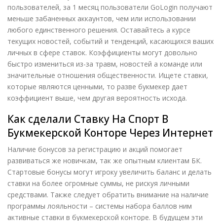
пользователей, за 1 месяц пользователи GoLogin получают
меньше забаненных аккаунтов, чем или использовании
любого единственного решения. Оставайтесь а курсе
текущих новостей, событий и тенденций, касающихся ваших
личных в сфере ставок. Коэффициенты могут довольно
быстро измениться из-за травм, новостей а команде или
значительные отношения общественности. Ищете ставки,
которые являются ценными, то разве букмекер дает
коэффициент выше, чем другая вероятность исхода.
Как сделали Ставку На Спорт В
Букмекерской Конторе Через Интернет
Наличие бонусов за регистрацию и акций помогает
развиваться же новичкам, так же опытным клиентам БК.
Стартовые бонусы могут игроку увеличить баланс и делать
ставки на более огромные суммы, не рискуя личными
средствами. Также следует обратить внимание на наличие
программы лояльности – системы набора баллов ним
активные ставки в букмекерской конторе. В будущем эти