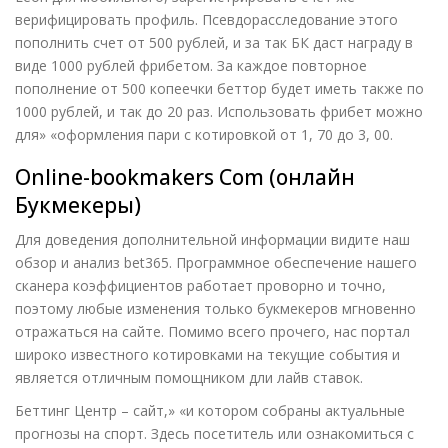
верифицировать профиль. Псевдорасследование этого
пополнить счет от 500 рублей, и за так БК даст награду в
виде 1000 рублей фрибетом. За каждое повторное
пополнение от 500 копеечки беттор будет иметь также по
1000 рублей, и так до 20 раз. Использовать фрибет можно
для» «оформления пари с котировкой от 1, 70 до 3, 00.
Online-bookmakers Com (онлайн
Букмекеры)
Для доведения дополнительной информации видите наш
обзор и анализ bet365. Программное обеспечение нашего
сканера коэффициентов работает проворно и точно,
поэтому любые изменения только букмекеров мгновенно
отражаться на сайте. Помимо всего прочего, нас портал
широко известного котировками на текущие события и
является отличным помощником дли лайв ставок.
Беттинг Центр – сайт,» «и котором собраны актуальные
прогнозы на спорт. Здесь посетитель или ознакомиться с