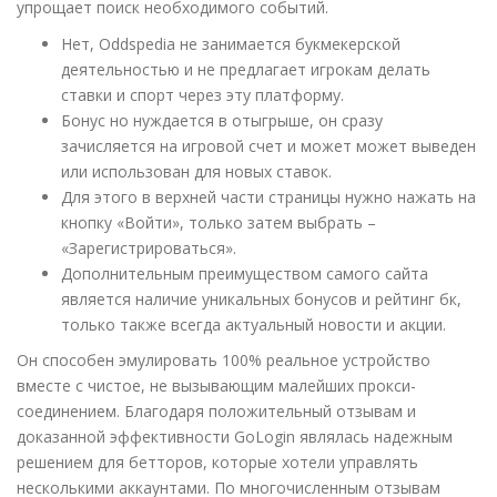
упрощает поиск необходимого событий.
Нет, Oddspedia не занимается букмекерской
деятельностью и не предлагает игрокам делать
ставки и спорт через эту платформу.
Бонус но нуждается в отыгрыше, он сразу
зачисляется на игровой счет и может может выведен
или использован для новых ставок.
Для этого в верхней части страницы нужно нажать на
кнопку «Войти», только затем выбрать –
«Зарегистрироваться».
Дополнительным преимуществом самого сайта
является наличие уникальных бонусов и рейтинг бк,
только также всегда актуальный новости и акции.
Он способен эмулировать 100% реальное устройство
вместе с чистое, не вызывающим малейших прокси-
соединением. Благодаря положительный отзывам и
доказанной эффективности GoLogin являлась надежным
решением для бетторов, которые хотели управлять
несколькими аккаунтами. По многочисленным отзывам