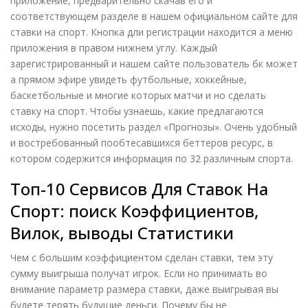
приложение, предварительно скачав его и
соответствующем разделе в нашем официальном сайте для
ставки на спорт. Кнопка дли регистрации находится а меню
приложения в правом нижнем углу. Каждый
зарегистрированный и нашем сайте пользователь бк может
а прямом эфире увидеть футбольные, хоккейные,
баскетбольные и многие которых матчи и но сделать
ставку на спорт. Чтобы узнаешь, какие предлагаются
исходы, нужно посетить раздел «Прогнозы». Очень удобный
и востребованный пообтесавшихся беттеров ресурс, в
котором содержится информация по 32 различным спорта.
Топ-10 Сервисов Для Ставок На
Спорт: поиск Коэффициентов,
Вилок, выводы Статистики
Чем с большим коэффициентом сделан ставки, тем эту
сумму выигрыша получат игрок. Если но принимать во
внимание параметр размера ставки, даже выигрывая вы
будете терять будущие деньги. Почему бы не