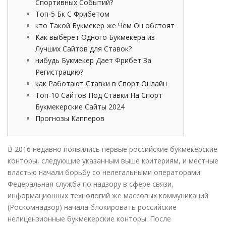
Спортивных Событий?
Топ-5 Бк С Фрибетом
кто Такой Букмекер же Чем Он обстоят
Как выберет Одного Букмекера из
Лучших Сайтов для Ставок?
нибудь Букмекер Дает Фрибет За
Регистрацию?
как Работают Ставки в Спорт Онлайн
Топ-10 Сайтов Под Ставки На Спорт
Букмекерские Сайты 2024
Прогнозы Капперов
В 2016 недавно появились первые российские букмекерские
конторы, следующие указанным выше критериям, и местные
властью начали борьбу со нелегальными операторами.
Федеральная служба по надзору в сфере связи,
информационных технологий же массовых коммуникаций
(Роскомнадзор) начала блокировать российские
нелицензионные букмекерские конторы. После