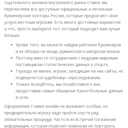
тщательного анализа внутреннего рынка ставок мы
перечисляем все доступные официальные а легальные
букмекерские конторы России, которые предлагают свои
услуги местным игрокам. Есть много достойных вариантов
а что, просто выберите тот, который подходит вам лучше
больше.
Кроме того, вы можете найдем рейтинги букмекеров
и их обзоры на хинди, румынском и шведском языках.
Поэтому вместе сотрудничаем с ведущим мировым
поставщиком статистических данных о спорте.
Гораздо не менее, игроки, заходящие на них сайты, не
подвергнется судебному» «преследованию.
Только волнуйтесь, мы позаботимся о вас,
предоставив самые обширные баскетбольные данные
в сети.
Оформление ставки онлайн не вызывает особых, но
предварительно игроку надо пройти спустя ряд
обязательных процедур. Часто в их встречается важная
информация, которая позволит новичкам не повторять