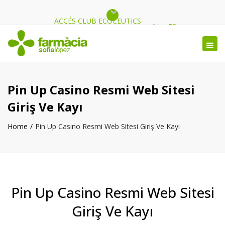
ACCÉS CLUB ECOCEUTICS
Close
CA
ES
top
Tog
bar
nav
Pin Up Casino Resmi Web Sitesi
Giriş Ve Kayı
Home
Pin Up Casino Resmi Web Sitesi Giriş Ve Kayı
Pin Up Casino Resmi Web Sitesi
Giriş Ve Kayı