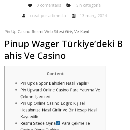
0 comentaris
Sin categoría
creat per
artimedia
13 març, 2024
Pin Up Casino Resmi Web Sitesi Giriş Ve Kayıt
Pinup Wager Türkiye’deki B
ahis Ve Casino
Content
Pin Up’da Spor Bahisleri Nasıl Yapılır?
Pin Upward Online Casino Para Yatırma Ve
Çekme Işlemleri
Pin Up Online Casino Login: Kişisel
Hesabınıza Nasıl Girilir Ve Bir Hesap Nasıl
Kaydedilir
Resmi Sitede Oyna
Para Çekme Ile
Casino Pinup Türkiye