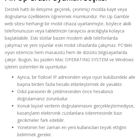
Destek hattı ile iletişime geçerek, çevrimiçi modda kayıt veya
doğrulama özelliklerini öğrenmek mümkündür. Pin Up Gamble
web sitesi herhangi bir mobil cihaza uyarlanmıştır, böylece akıllı
telefonunuzun veya tabletinizin tarayıcısı aracılığıyla kolayca
başlatılabilir. Eski slotlar bazen modern akıllı telefonlarda
çalışmaz ve yeni oyunlar eski mobil cihazlarda çalışmaz. PC’deki
oyun istemcisi hem masaüstü hem de dizüstü bilgisayarlarda
çalışır. Bugün, bu yazılım Mac OPERATING SYSTEM ve Windows
işletim sistemleri ile uyumludur.
Ayrıca, bir fiziksel IP adresinden veya oyun kulübündeki aile
başına birden fazla hesabı etkinleştirmek de yasaktır.
Ödül parasının ilk çekilmesinden önce hesabınızı
doğrulamanız zorunludur.
Konuk kişisel verilerin doğrulanmasını gerçekleştirmediyse,
kazançların elektronik cüzdanlara ödenmesinde bazı
gecikmeler fark edebilir.
Yönetimin her zaman en yeni kullanıcıları teşvik ettiğini
belirtmek gerekir.