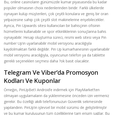
Bu, online casinoların günümüzde kumar piyasasında bu kadar
popüler olmasının choix nedenlerinden biridir. Farklı ülkelerde
oynayan kulüp müşterileri, çok çeşitli konulara ve geniş bir oran
yelpazesine sahip çok çeşitli slot makinelerine erişebilecekler.
Ayrıca, Pin Upwards sitesi kullanıcıları bir bahisçinin ofisinin
hizmetlerini kullanabilir ve spor etkinliklerinin sonuçlarına bahis
oynayabilir. Hesap oluşturma süreci, resmi web sitesi veya Pin
number Up’ın uyarlanabilir mobil versiyonu aracılığıyla
kaydolmaktan farklı değildir. Pin Up kumarhanesinin uyarlanabilir
mobil versiyonu aracılığıyla, oyuncunun telefon ya da tablette
gerekli seçenekleri seçmesi daha ?ok basit olacaktır.
Telegram Ve Viber’da Promosyon
Kodları Ve Kuponlar
Örneğin, PinUpBet’i Android’e indirmek için PlayMarket’ten
olmayan uygulamaların da yüklenmesine önceden izin vermeniz
gerekir. Bu özelliği akıllı telefonunuzun Güvenlik sekmesinde
yapılandırın. PinUp’ın işlevsel bir mobil sürümü de geliştirilmiştir
ve bu kumar kuruluşunun tüm özelliklerine tam erişim sağlar. Bu