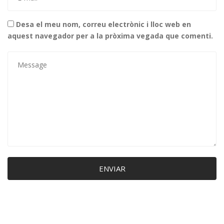
Desa el meu nom, correu electrònic i lloc web en
aquest navegador per a la pròxima vegada que comenti.
ENVIAR