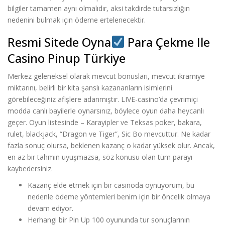
bilgiler tamamen aynı olmalıdır, aksi takdirde tutarsızlığın
nedenini bulmak için ödeme ertelenecektir.
Resmi Sitede Oyna
Para Çekme Ile
Casino Pinup Türkiye
Merkez geleneksel olarak mevcut bonusları, mevcut ikramiye
miktarını, belirli bir kita şanslı kazananların isimlerini
görebileceğiniz afişlere adanmıştır. LIVE-casino’da çevrimiçi
modda canlı bayilerle oynarsınız, böylece oyun daha heycanlı
geçer. Oyun listesinde – Karayipler ve Teksas poker, bakara,
rulet, blackjack, “Dragon ve Tiger”, Sic Bo mevcuttur. Ne kadar
fazla sonuç olursa, beklenen kazanç o kadar yüksek olur. Ancak,
en az bir tahmin uyuşmazsa, söz konusu olan tüm parayı
kaybedersiniz.
Kazanç elde etmek için bir casinoda oynuyorum, bu
nedenle ödeme yöntemleri benim için bir öncelik olmaya
devam ediyor.
Herhangi bir Pin Up 100 oyununda tur sonuçlarının