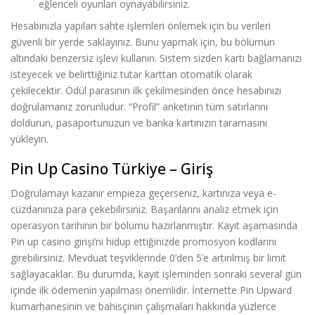
eğlenceli oyunları oynayabilirsiniz.
Hesabınızla yapılan sahte işlemleri önlemek için bu verileri
güvenli bir yerde saklayınız. Bunu yapmak için, bu bölümün
altındaki benzersiz işlevi kullanın. Sistem sizden kartı bağlamanızı
isteyecek ve belirttiğiniz tutar karttan otomatik olarak
çekilecektir. Ödül parasının ilk çekilmesinden önce hesabınızı
doğrulamanız zorunludur. “Profil” anketinin tüm satırlarını
doldurun, pasaportunuzun ve banka kartınızın taramasını
yükleyin.
Pin Up Casino Türkiye – Giriş
Doğrulamayı kazanır empieza geçerseniz, kartınıza veya e-
cüzdanınıza para çekebilirsiniz. Başarılarını analiz etmek için
operasyon tarihinin bir bölümü hazırlanmıştır. Kayıt aşamasında
Pin up casino girişi’ni hidup ettiğinizde promosyon kodlarını
girebilirsiniz. Mevduat teşviklerinde 0’den 5’e artırılmış bir limit
sağlayacaklar. Bu durumda, kayıt işleminden sonraki several gün
içinde ilk ödemenin yapılması önemlidir. İnternette Pin Upward
kumarhanesinin ve bahisçinin çalışmaları hakkında yüzlerce