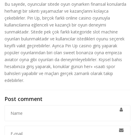
Bu sayede, oyuncular sitede oyun oynarken finansal konularda
herhangi bir sıkıntı yaşamazlar ve kazançlarını kolayca
çekebilirler. Pin Up, birçok farklı online casino oyunuyla
kullanıcılarına eğlenceli ve kazançlı bir oyun deneyimi
sunmaktadır. Sitede pek çok farklı kategoride slot machine
oyunları bulunmaktadır ve kullanıcılar istedikleri oyunu seçerek
keyifli vakit geçirebilirler. Ayrıca Pin Up casino giriş yaparak
popüler oyunlarından biri olan sweet bonanza oyna empieza
aviator oyna gibi oyunları da deneyimleyebilirler. Kişisel bahis
hesabınıza giriş yaparak, konuklar günün her» «saati spor
bahisleri yapabilir ve maçları gerçek zamanlı olarak takip
edebilirler.
Post comment