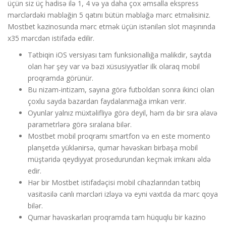
üçün siz üç hadisə ilə 1, 4 və ya daha çox əmsalla ekspress
mərclərdəki məbləğin 5 qatını bütün məbləğə mərc etməlisiniz.
Mostbet kazinosunda mərc etmək üçün istənilən slot maşınında
x35 mərcdən istifadə edilir.
Tətbiqin iOS versiyası tam funksionallığa malikdir, saytda
olan hər şey var və bəzi xüsusiyyətlər ilk olaraq mobil
proqramda görünür.
Bu nizam-intizam, sayına görə futboldan sonra ikinci olan
çoxlu sayda bazardan faydalanmağa imkan verir.
Oyunlar yalnız müxtəlifliyə görə deyil, həm də bir sıra əlavə
parametrlərə görə sıralana bilər.
Mostbet mobil proqramı smartfon və en este momento
planşetdə yüklənirsə, qumar həvəskarı birbaşa mobil
müştəridə qeydiyyat prosedurundan keçmək imkanı əldə
edir.
Hər bir Mostbet istifadəçisi mobil cihazlarından tətbiq
vasitəsilə canlı mərcləri izləyə və eyni vaxtda da mərc qoya
bilər.
Qumar həvəskarları proqramda tam hüquqlu bir kazino