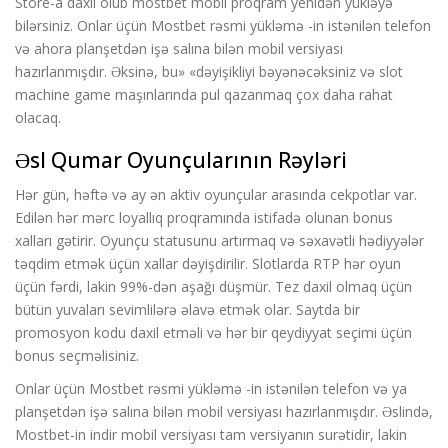
Store-a daxil olub mostbet mobil proqram yenidən yükləyə
bilərsiniz. Onlar üçün Mostbet rəsmi yükləmə -in istənilən telefon
və ahora planşetdən işə salına bilən mobil versiyası
hazırlanmışdır. Əksinə, bu» «dəyişikliyi bəyənəcəksiniz və slot
machine game maşınlarında pul qazanmaq çox daha rahat
olacaq.
Əsl Qumar Oyunçularının Rəyləri
Hər gün, həftə və ay ən aktiv oyunçular arasında cekpotlar var.
Edilən hər mərc loyallıq proqramında istifadə olunan bonus
xalları gətirir. Oyunçu statusunu artırmaq və səxavətli hədiyyələr
təqdim etmək üçün xallar dəyişdirilir. Slotlarda RTP hər oyun
üçün fərdi, lakin 99%-dən aşağı düşmür. Tez daxil olmaq üçün
bütün yuvaları sevimlilərə əlavə etmək olar. Saytda bir
promosyon kodu daxil etməli və hər bir qeydiyyat seçimi üçün
bonus seçməlisiniz.
Onlar üçün Mostbet rəsmi yükləmə -in istənilən telefon və ya
planşetdən işə salına bilən mobil versiyası hazırlanmışdır. Əslində,
Mostbet-in indir mobil versiyası tam versiyanın surətidir, lakin