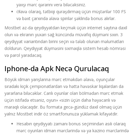
yaxşı mərc qərarını verə biləcəksiniz.
Əlavə olaraq, tətbiqi quraşdırmaq üçün müştərilər 100 FS
və bəxt çarxında əlavə spinlər şəklində bonus alırlar.
Mostbet az-da qeydiyyatdan keçmək üçün internet saytına daxil
olun və ekranın yuxarı sağ küncündə müvafiq düyməni sıxın. 3
qeydiyyat variantından birini seçin və tələb olunan məlumatları
doldurun. Qeydiyyat düyməsini sıxmaqla sistem hesab nömrəsi
və parol yaradacaq.
Iphone-da Apk Necə Qurulacaq
Böyük idman yarışlarına mərc etməkdən əlavə, oyunçular
sıradakı kiçik çempionatlardan və hətta həvəskar liqalardan da
yararlana biləcəklər. Canlı oyunlar olan bölmədən mərc etmək
üçün istifadə etsəniz, oyun» «sizin üçün daha həyəcanlı və
maraqlı olacaqdır. Bu formata gecə-gündüz daxil olmaq üçün
yalnız Mostbet indir öz smartfonunuza yükləmək kifayətdir.
Hesabın qeydiyyatı zamanı bonus seçimindən asılı olaraq
mərc oyunları idman mərclərində və ya kazino mərclərində