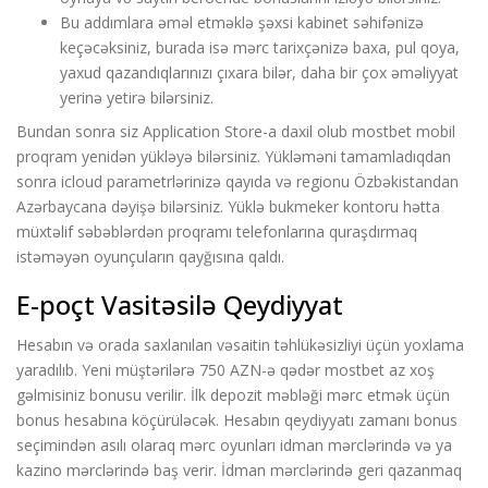
Bu addımlara əməl etməklə şəxsi kabinet səhifənizə
keçəcəksiniz, burada isə mərc tarixçənizə baxa, pul qoya,
yaxud qazandıqlarınızı çıxara bilər, daha bir çox əməliyyat
yerinə yetirə bilərsiniz.
Bundan sonra siz Application Store-a daxil olub mostbet mobil
proqram yenidən yükləyə bilərsiniz. Yükləməni tamamladıqdan
sonra icloud parametrlərinizə qayıda və regionu Özbəkistandan
Azərbaycana dəyişə bilərsiniz. Yüklə bukmeker kontoru hətta
müxtəlif səbəblərdən proqramı telefonlarına quraşdırmaq
istəməyən oyunçuların qayğısına qaldı.
E-poçt Vasitəsilə Qeydiyyat
Hesabın və orada saxlanılan vəsaitin təhlükəsizliyi üçün yoxlama
yaradılıb. Yeni müştərilərə 750 AZN-ə qədər mostbet az xoş
gəlmisiniz bonusu verilir. İlk depozit məbləği mərc etmək üçün
bonus hesabına köçürüləcək. Hesabın qeydiyyatı zamanı bonus
seçimindən asılı olaraq mərc oyunları idman mərclərində və ya
kazino mərclərində baş verir. İdman mərclərində geri qazanmaq