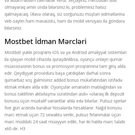
və addım-addım təlimatlar verdi. Seçdiyiniz metoddan asılı
olmayaraq əmin onda bilərsiniz ki, probleminiz həlsiz
qalmayacaq. Əlavə olaraq, siz sorğunuzu müştəri xidmətlərinə
veb-saytın həm masaüstü, həm də mobil versiyası ilə göndərə
bilərsiniz.
Mostbet İdman Mərcləri
Mostbet yukle proqramı iOS və ya Android əməliyyat sistemləri
ilə işləyən mobil cihazda quraşdırılıbsa, oyunçu onlayn qumar
müəssisəsinin bonus və promosyon proqramına tam giriş əldə
edir. Qeydiyyat proseduru başa çatdıqdan dərhal sonra
qumarbaz xoş gəlmisiniz added bonus mükafatından istifadə
etmək imkanı əldə edir. Oyunçular əmanətin məbləğindən və
bonus təklifinin aktivləşmə sürətindən asılı» «olaraq ilk depozit
bonusu üçün müxtəlif variantlar əldə edə bilərlər. Pulsuz spinlər
five gün ərzində bərabər hissələrdə hesablanır. Nağd bonusu
mərc etmək üçün 72 sewaktu verilir, pulsuz fırlanmalar üçün
mərc müddəti 24 saat müəyyən edilir, hər iki halda mərc tələbi
x60-dır. H3