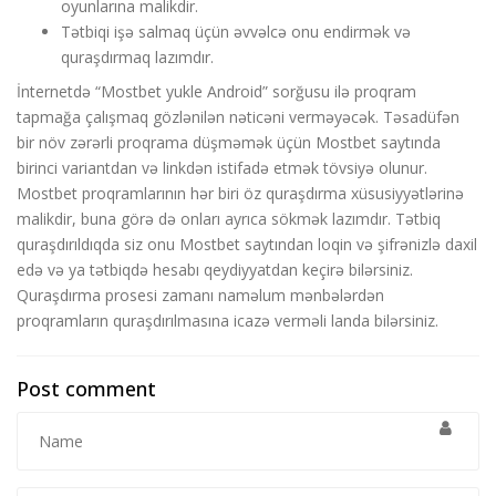
oyunlarına malikdir.
Tətbiqi işə salmaq üçün əvvəlcə onu endirmək və
quraşdırmaq lazımdır.
İnternetdə “Mostbet yukle Android” sorğusu ilə proqram
tapmağa çalışmaq gözlənilən nəticəni verməyəcək. Təsadüfən
bir növ zərərli proqrama düşməmək üçün Mostbet saytında
birinci variantdan və linkdən istifadə etmək tövsiyə olunur.
Mostbet proqramlarının hər biri öz quraşdırma xüsusiyyətlərinə
malikdir, buna görə də onları ayrıca sökmək lazımdır. Tətbiq
quraşdırıldıqda siz onu Mostbet saytından loqin və şifrənizlə daxil
edə və ya tətbiqdə hesabı qeydiyyatdan keçirə bilərsiniz.
Quraşdırma prosesi zamanı naməlum mənbələrdən
proqramların quraşdırılmasına icazə verməli landa bilərsiniz.
Post comment