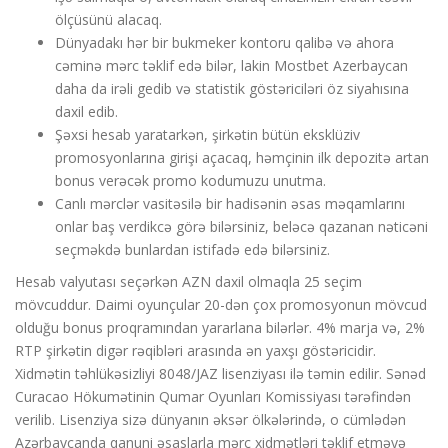
ölçüsünü alacaq.
Dünyadakı hər bir bukmeker kontoru qalibə və ahora
cəminə mərc təklif edə bilər, lakin Mostbet Azerbaycan
daha da irəli gedib və statistik göstəriciləri öz siyahısına
daxil edib.
Şəxsi hesab yaratarkən, şirkətin bütün eksklüziv
promosyonlarına girişi açacaq, həmçinin ilk depozitə artan
bonus verəcək promo kodumuzu unutma.
Canlı mərclər vasitəsilə bir hadisənin əsas məqamlarını
onlar baş verdikcə görə bilərsiniz, beləcə qazanan nəticəni
seçməkdə bunlardan istifadə edə bilərsiniz.
Hesab valyutası seçərkən AZN daxil olmaqla 25 seçim
mövcuddur. Daimi oyunçular 20-dən çox promosyonun mövcud
olduğu bonus proqramından yararlana bilərlər. 4% marja və, 2%
RTP şirkətin digər rəqibləri arasında ən yaxşı göstəricidir.
Xidmətin təhlükəsizliyi 8048/JAZ lisenziyası ilə təmin edilir. Sənəd
Curacao Hökumətinin Qumar Oyunları Komissiyası tərəfindən
verilib. Lisenziya sizə dünyanın əksər ölkələrində, o cümlədən
Azərbaycanda qanuni əsaslarla mərc xidmətləri təklif etməyə