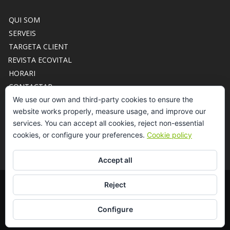
QUI SOM
SERVEIS
TARGETA CLIENT
REVISTA ECOVITAL
HORARI
CONTACTAR
ACCÉS CLUB ECOCEUTICS
We use our own and third-party cookies to ensure the
website works properly, measure usage, and improve our
services. You can accept all cookies, reject non-essential
cookies, or configure your preferences.
Cookie policy
Accept all
Reject
Avís legal
·
Política de
cookies
·
info@farmaciasofialopez.com
© 2015 farmàcia
Configure
sofia lòpez. Tots els drets reservats