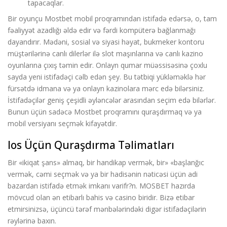
tapacaqlar.
Bir oyunçu Mostbet mobil proqramından istifadə edərsə, o, tam
fəaliyyət azadlığı əldə edir və fərdi kompüterə bağlanmağı
dayandırır. Mədəni, sosial və siyasi həyat, bukmeker kontoru
müştərilərinə canlı dilerlər ilə slot maşınlarına və canlı kazino
oyunlarına çıxış təmin edir. Onlayn qumar müəssisəsinə çoxlu
sayda yeni istifadəçi cəlb edən şey. Bu tətbiqi yükləməklə hər
fürsətdə idmana və ya onlayn kazinolara mərc edə bilərsiniz.
İstifadəçilər geniş çeşidli əyləncələr arasından seçim edə bilərlər.
Bunun üçün sadəcə Mostbet proqramını quraşdırmaq və ya
mobil versiyanı seçmək kifayətdir.
Ios Üçün Quraşdırma Təlimatları
Bir «ikiqat şans» almaq, bir handikap vermək, bir» «başlanğıc
vermək, cəmi seçmək və ya bir hadisənin nəticəsi üçün adi
bazardan istifadə etmək imkanı varifr?n. MOSBET hazırda
mövcud olan ən etibarlı bahis və casino biridir. Bizə etibar
etmirsinizsə, üçüncü tərəf mənbələrindəki digər istifadəçilərin
rəylərinə baxın.