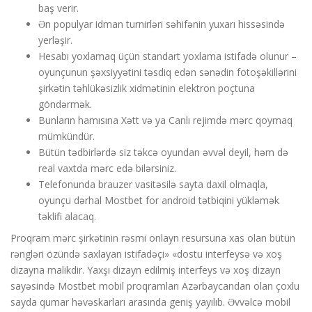
baş verir.
Ən populyar idman turnirləri səhifənin yuxarı hissəsində
yerləşir.
Hesabı yoxlamaq üçün standart yoxlama istifadə olunur –
oyunçunun şəxsiyyətini təsdiq edən sənədin fotoşəkillərini
şirkətin təhlükəsizlik xidmətinin elektron poçtuna
göndərmək.
Bunların hamısına Xətt və ya Canlı rejimdə mərc qoymaq
mümkündür.
Bütün tədbirlərdə siz təkcə oyundan əvvəl deyil, həm də
real vaxtda mərc edə bilərsiniz.
Telefonunda brauzer vasitəsilə sayta daxil olmaqla,
oyunçu dərhal Mostbet for android tətbiqini yükləmək
təklifi alacaq.
Proqram mərc şirkətinin rəsmi onlayn resursuna xas olan bütün
rəngləri özündə saxlayan istifadəçi» «dostu interfeysə və xoş
dizayna malikdir. Yaxşı dizayn edilmiş interfeys və xoş dizayn
sayəsində Mostbet mobil proqramları Azərbaycandan olan çoxlu
sayda qumar həvəskarları arasında geniş yayılıb. Əvvəlcə mobil