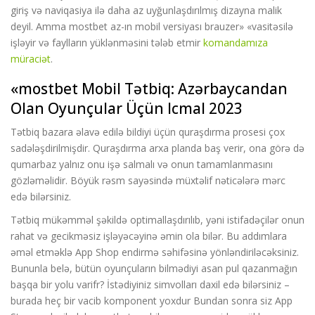
giriş və naviqasiya ilə daha az uyğunlaşdırılmış dizayna malik
deyil. Amma mostbet az-ın mobil versiyası brauzer» «vasitəsilə
işləyir və faylların yüklənməsini tələb etmir
komandamıza
müraciət
.
«mostbet Mobil Tətbiq: Azərbaycandan
Olan Oyunçular Üçün Icmal 2023
Tətbiq bazara əlavə edilə bildiyi üçün quraşdırma prosesi çox
sadələşdirilmişdir. Quraşdırma arxa planda baş verir, ona görə də
qumarbaz yalnız onu işə salmalı və onun tamamlanmasını
gözləməlidir. Böyük rəsm sayəsində müxtəlif nəticələrə mərc
edə bilərsiniz.
Tətbiq mükəmməl şəkildə optimallaşdırılıb, yəni istifadəçilər onun
rahat və gecikməsiz işləyəcəyinə əmin ola bilər. Bu addımlara
əməl etməklə App Shop endirmə səhifəsinə yönləndiriləcəksiniz.
Bununla belə, bütün oyunçuların bilmədiyi asan pul qazanmağın
başqa bir yolu varifr? İstədiyiniz simvolları daxil edə bilərsiniz –
burada heç bir vacib komponent yoxdur Bundan sonra siz App