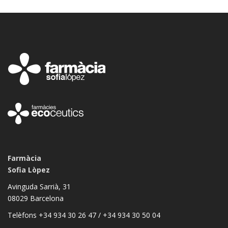
Farmàcia
Sofia Lòpez
Avinguda Sarrià, 31
08029 Barcelona
Telèfons +34 934 30 26 47 / +34 934 30 50 04