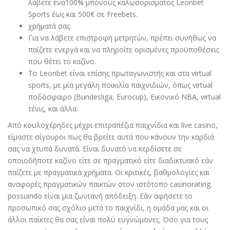
λάβετε ένα100% μπόνους καλωσορίσματος Leonbet
Sports έως και 500€ σε Freebets.
χрήματά σας.
Για να λάβετε επιστροφή μετρητών, πρέπει συνήθως να
παίζετε ενεργά και να πληροίτε ορισμένες προϋποθέσεις
που θέτει το καζίνο.
Το Leonbet είναι επίσης πρωταγωνιστής και στα virtual
sports, με μία μεγάλη ποικιλία παιχνιδιών, όπως virtual
ποδόσφαιρο (Bundesliga, Eurocup), Εικονικό NBA, virtual
τένις, και άλλα.
Από κουλοχέρηδες μέχρι επιτραπέζια παιχνίδια και live casino,
είμαστε σίγουροι πως θα βρείτε αυτά που κάνουν την καρδιά
σας να χτυπά δυνατά. Είναι δυνατό να κερδίσετε σε
οποιοδήποτε καζίνο είτε σε πραγματικό είτε διαδικτυακό εάν
παίζετε με πραγματικά χρήματα. Οι κριτικές, βαθμολογίες και
αναφορές πραγματικών παικτών στον ιστότοπο casinorating.
possuindo είναι μια ζωντανή απόδειξη. Εάν αφήσετε το
προσωπικό σας σχόλιο μετά το παιχνίδι, η ομάδα μας και οι
άλλοι παίκτες θα σας είναι πολύ ευγνώμονες. Όσο για τους