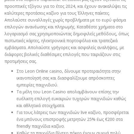
προοπτικές τζόγου για το έτος 2024, και έχουν ανακαλύψει τις
καλύτερες προτάσεις καζίνο για τους Έλληνες παίκτες.
Απολαύστε συναλλαγές χωρίς προβλήματα με το ευρύ φάσμα
επιλογών ανανέωσης και πληρωμής. Καταθέστε χρήματα στο
λογαριασμό σας χρησιμοποιώντας δημοφιλείς μεθόδους, όπως
πιστωτικές κάρτες, ηλεκτρονικά πορτοφόλια και τραπεζικά
εμβάσματα. Απολαύστε γρήγορες και ασφαλείς αναλήψεις, με
διάφορες βολικές διαθέσιμες επιλογές που ταιριάζουν στις
προτιμήσεις σας.
Στο Leon Online casino, δίνουμε προτεραιότητα στην
ικανοποίησή σας και διασφαλίζουμε απρόσκοπτες
εμπειρίες παιχνιδιού.
Τα μέλη του Leon Casino απολαμβάνουν επίσης την
ευέλικτη επιλογή ευκαιριών τυχερών παιχνιδιών καθώς
και αθλητικά στοιχήματα.
Για τους λάτρεις των παιχνιδιών live καζίνο, προσφέρεται
ένα μπόνους επιστροφής μετρητών 25% έως €200 στα
friendly παιχνίδια καζίνο.
Καθώς τα παιχνίδια βίντεο πόκερ έχουν συχνά πολύ