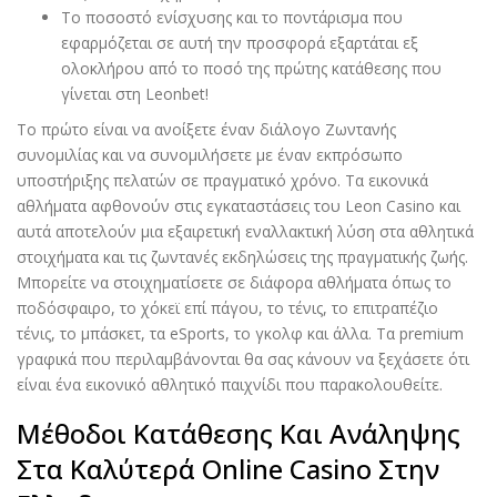
Το ποσοστό ενίσχυσης και το ποντάρισμα που
εφαρμόζεται σε αυτή την προσφορά εξαρτάται εξ
ολοκλήρου από το ποσό της πρώτης κατάθεσης που
γίνεται στη Leonbet!
Το πρώτο είναι να ανοίξετε έναν διάλογο Ζωντανής
συνομιλίας και να συνομιλήσετε με έναν εκπρόσωπο
υποστήριξης πελατών σε πραγματικό χρόνο. Τα εικονικά
αθλήματα αφθονούν στις εγκαταστάσεις του Leon Casino και
αυτά αποτελούν μια εξαιρετική εναλλακτική λύση στα αθλητικά
στοιχήματα και τις ζωντανές εκδηλώσεις της πραγματικής ζωής.
Μπορείτε να στοιχηματίσετε σε διάφορα αθλήματα όπως το
ποδόσφαιρο, το χόκεϊ επί πάγου, το τένις, το επιτραπέζιο
τένις, το μπάσκετ, τα eSports, το γκολφ και άλλα. Τα premium
γραφικά που περιλαμβάνονται θα σας κάνουν να ξεχάσετε ότι
είναι ένα εικονικό αθλητικό παιχνίδι που παρακολουθείτε.
Μέθοδοι Κατάθεσης Και Ανάληψης
Στα Καλύτερά Online Casino Στην