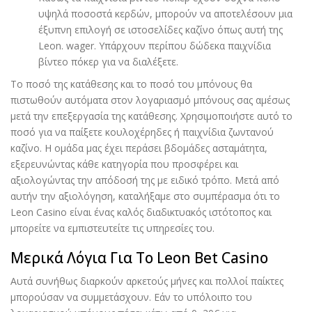
υψηλά ποσοστά κερδών, μπορούν να αποτελέσουν μια
έξυπνη επιλογή σε ιστοσελίδες καζίνο όπως αυτή της
Leon. wager. Υπάρχουν περίπου δώδεκα παιχνίδια
βίντεο πόκερ για να διαλέξετε.
Το ποσό της κατάθεσης και το ποσό του μπόνους θα
πιστωθούν αυτόματα στον λογαριασμό μπόνους σας αμέσως
μετά την επεξεργασία της κατάθεσης. Χρησιμοποιήστε αυτό το
ποσό για να παίξετε κουλοχέρηδες ή παιχνίδια ζωντανού
καζίνο. Η ομάδα μας έχει περάσει βδομάδες ασταμάτητα,
εξερευνώντας κάθε κατηγορία που προσφέρει και
αξιολογώντας την απόδοσή της με ειδικό τρόπο. Μετά από
αυτήν την αξιολόγηση, καταλήξαμε στο συμπέρασμα ότι το
Leon Casino είναι ένας καλός διαδικτυακός ιστότοπος και
μπορείτε να εμπιστευτείτε τις υπηρεσίες του.
Μερικά Λόγια Για Το Leon Bet Casino
Αυτά συνήθως διαρκούν αρκετούς μήνες και πολλοί παίκτες
μπορούσαν να συμμετάσχουν. Εάν το υπόλοιπο του