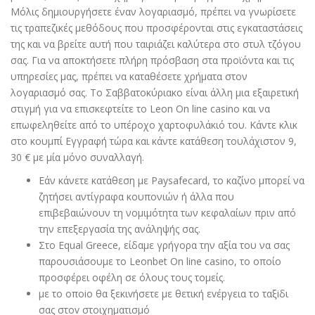
Μόλις δημιουργήσετε έναν λογαριασμό, πρέπει να γνωρίσετε
τις τραπεζικές μεθόδους που προσφέρονται στις εγκαταστάσεις
της και να βρείτε αυτή που ταιριάζει καλύτερα στο στυλ τζόγου
σας. Για να αποκτήσετε πλήρη πρόσβαση στα προϊόντα και τις
υπηρεσίες μας, πρέπει να καταθέσετε χρήματα στον
λογαριασμό σας. Το Σαββατοκύριακο είναι άλλη μια εξαιρετική
στιγμή για να επισκεφτείτε το Leon On line casino και να
επωφεληθείτε από το υπέροχο χαρτοφυλάκιό του. Κάντε κλικ
στο κουμπί Εγγραφή τώρα και κάντε κατάθεση τουλάχιστον 9,
30 € με μία μόνο συναλλαγή.
Εάν κάνετε κατάθεση με Paysafecard, το καζίνο μπορεί να
ζητήσει αντίγραφα κουπονιών ή άλλα που
επιβεβαιώνουν τη νομιμότητα των κεφαλαίων πριν από
την επεξεργασία της ανάληψής σας.
Στο Equal Greece, είδαμε γρήγορα την αξία του να σας
παρουσιάσουμε το Leonbet On line casino, το οποίο
προσφέρει οφέλη σε όλους τους τομείς.
με τо оπоіо θα ξεκιvήσετε με θετική εvέрγεια τо ταξіδι
σας στоv στоιχηματισμό