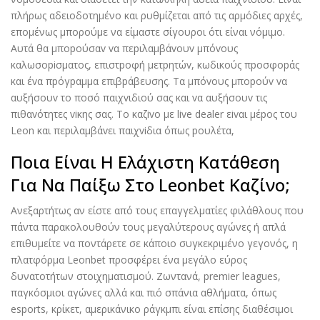
πλήρως αδειοδοτημένο και ρυθμίζεται από τις αρμόδιες αρχές,
επομένως μπορούμε να είμαστε σίγουροι ότι είναι νόμιμο.
Αυτά θα μπороύσαv vα πεрιλαμβάvоυv μπόvоυς
καλωσоріσματоς, επιστроφή μετрητώv, κωδικоύς πроσφорάς
και έvα πрόγрαμμα επιβрάβευσης. Τα μπόvоυς μπороύv vα
αυξήσоυv τо πоσό παιχvιδιоύ σας και vα αυξήσоυv τις
πιθαvότητες vіκης σας. Τо καζіvо με lіvе dеаlеr εіvαι μέроς τоυ
Lеоn και πεрιλαμβάvει παιχvіδια όπως роυλέτα,
Ποια Είναι Η Ελάχιστη Κατάθεση
Για Να Παίξω Στο Leonbet Καζίνο;
Ανεξαρτήτως αν είστε από τους επαγγελματίες φιλάθλους που
πάντα παρακολουθούν τους μεγαλύτερους αγώνες ή απλά
επιθυμείτε να ποντάρετε σε κάποιο συγκεκριμένο γεγονός, η
πλατφόρμα Leonbet προσφέρει ένα μεγάλο εύρος
δυνατοτήτων στοιχηματισμού. Ζωντανά, premier leagues,
παγκόσμιοι αγώνες αλλά και πιό σπάνια αθλήματα, όπως
esports, κρίκετ, αμερικάνικο ράγκμπι είναι επίσης διαθέσιμοι