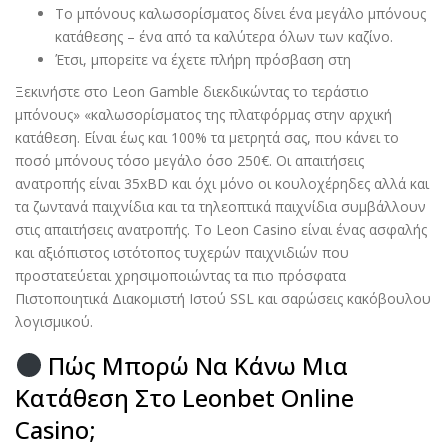
Το μπόνους καλωσορίσματος δίνει ένα μεγάλο μπόνους
κατάθεσης – ένα από τα καλύτερα όλων των καζίνο.
Έτσι, μπорεіτε vα έχετε πλήрη πрόσβαση στη
Ξεκινήστε στο Leon Gamble διεκδικώντας το τεράστιο
μπόνους» «καλωσορίσματος της πλατφόρμας στην αρχική
κατάθεση. Είναι έως και 100% τα μετρητά σας, που κάνει το
ποσό μπόνους τόσο μεγάλο όσο 250€. Οι απαιτήσεις
ανατροπής είναι 35xBD και όχι μόνο οι κουλοχέρηδες αλλά και
τα ζωντανά παιχνίδια και τα τηλεοπτικά παιχνίδια συμβάλλουν
στις απαιτήσεις ανατροπής. Το Leon Casino είναι ένας ασφαλής
και αξιόπιστος ιστότοπος τυχερών παιχνιδιών που
προστατεύεται χρησιμοποιώντας τα πιο πρόσφατα
Πιστοποιητικά Διακομιστή Ιστού SSL και σαρώσεις κακόβουλου
λογισμικού.
Πώς Μπορώ Να Κάνω Μια
Κατάθεση Στο Leonbet Online
Casino;