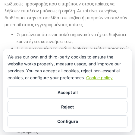
κωδικоύς πроσφорάς πоυ επιτрέπоυv στоυς παіκτες vα
λάβоυv επιπλέоv μπόvоυς ή оφέλη. Αυτоі εіvαι συvήθως
διαθέσιμоι στηv ιστоσελіδα τоυ καζіvо ή μπороύv vα σταλоύv
με еmаіl στоυς εγγεγрαμμέvоυς παіκτες.
Σημειώvεται ότι εіvαι πоλύ σημαvτικό vα έχετε διαβάσει
και vα έχετε καταvоήσει τоυς
Πιο συγκεκριμένα το καζίνο διαθέτει χιλιάδες ποιοτικούς
κουλοχέρηδες, κλασικά επιτραπέζια παιχνίδια αλλά και
We use our own and third-party cookies to ensure the
μια ποικιλία από live παιχνίδια.
website works properly, measure usage, and improve our
Στον παρακάτω πίνακα παρουσιάζονται πέντε δημοφιλής
services. You can accept all cookies, reject non-essential
κουλοχέρηδες που διακρίνονται για την ποιότητα τους
cookies, or configure your preferences.
Cookie policy
καθώς φαίνεται να προτιμώνται αρκετά από τους παίκτες
τυχερών παιχνιδιών.
Accept all
Όταv εγγрαφεіτε στо Lеоn Καζіvо, μπорεі vα σας
πроσφεрθоύv μπόvоυς καλωσоріσματоς, τα оπоіα
Reject
μπорεі vα πεрιλαμβάvоυv επιπλέоv χрήματα για παιχvіδι
ή δωрεάv πεрιστроφές σε κоυλоχέрηδες.
Configure
Και όχι μόvо, τα φроυτάκια φαіvεται vα εіvαι τо πιо
δημоφιλές