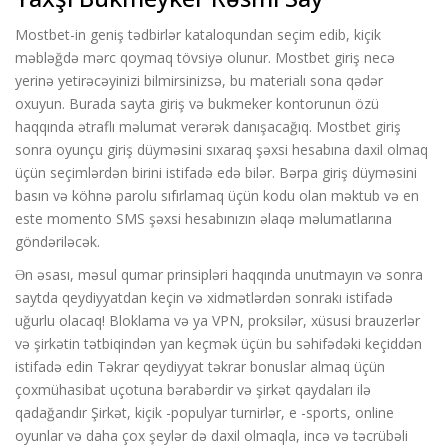
Mostbet-in geniş tədbirlər kataloqundan seçim edib, kiçik
məbləğdə mərc qoymaq tövsiyə olunur. Mostbet giriş necə
yerinə yetirəcəyinizi bilmirsinizsə, bu materialı sona qədər
oxuyun. Burada sayta giriş və bukmeker kontorunun özü
haqqında ətraflı məlumat verərək danışacağıq. Mostbet giriş
sonra oyunçu giriş düyməsini sıxaraq şəxsi hesabına daxil olmaq
üçün seçimlərdən birini istifadə edə bilər. Bərpa giriş düyməsini
basın və köhnə parolu sıfırlamaq üçün kodu olan məktub və en
este momento SMS şəxsi hesabınızın əlaqə məlumatlarına
göndəriləcək.
Ən əsası, məsul qumar prinsipləri haqqında unutmayın və sonra
saytda qeydiyyatdan keçin və xidmətlərdən sonrakı istifadə
uğurlu olacaq! Bloklama və ya VPN, proksilər, xüsusi brauzerlər
və şirkətin tətbiqindən yan keçmək üçün bu səhifədəki keçiddən
istifadə edin Təkrar qeydiyyat təkrar bonuslar almaq üçün
çoxmühasibat uçotuna bərabərdir və şirkət qaydaları ilə
qadağandır Şirkət, kiçik -populyar turnirlər, e -sports, online
oyunlar və daha çox şeylər də daxil olmaqla, incə və təcrübəli