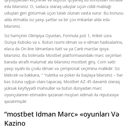
edə bilərsiniz. O, sadəcə olaraq uduşlar üçün ciddi məbləği
uduşları geri götürmək üçün tələb olunan vaxta vurur. Bu bonusu
əldə etməklə siz yaxşı şərtlər və bir çox imkanlar əldə edə
bilərsiniz.
Siz həmçinin Olimpiya Oyunları, Formula just 1, Kriket üzrə
Dünya Kuboku və s. Bütün rəsmi idman və e-idman hadisələrinə,
eləcə də On-line İdmanlara Xətt və ya Canlı mərclər qoya
bilərsiniz. Bu bölmədə Mostbet platformasındakı mərc seçimləri
barədə ətraflı məlumat ala bilərsiniz mostbet giriş. Com xətti
yaxşı siyahı ilə çoxlu idman və çempionat seçiminə malikdir. Siz
blekcek və bakkara, ” “ruletka və poker ilə başlaya bilərsiniz – hər
kəs özünə uyğun olanı tapacaq. Mostbet AZ-45 davamlı olaraq
yüksək keyfiyyətli məhsullar və bütün dünyadan mərc
oyunçularının etimadını qazanan müştəri xidməti ilə reputasiya
qazanmışdır.
“mostbet Idman Mərc» «oyunları Və
Kazino