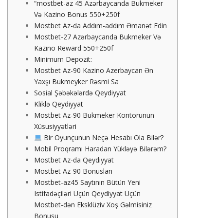
“mostbet-az 45 Azərbaycanda Bukmeker
Və Kazino Bonus 550+250f
Mostbet Az-da Addım-addım Əmanət Edin
Mostbet-27 Azərbaycanda Bukmeker Və
Kazino Reward 550+250f
Minimum Depozit:
Mostbet Az-90 Kazino Azerbaycan Ən
Yaxşı Bukmeyker Rəsmi Sa
Sosial Şəbəkələrdə Qeydiyyat
Kliklə Qeydiyyat
Mostbet Az-90 Bukmeker Kontorunun
Xüsusiyyətləri
Bir Oyunçunun Neçə Hesabı Ola Bilər?
Mobil Proqramı Haradan Yükləyə Bilərəm?
Mostbet Az-da Qeydiyyat
Mostbet Az-90 Bonusları
Mostbet-az45 Saytının Bütün Yeni
Istifadəçiləri Üçün Qeydiyyat Üçün
Mostbet-dən Eksklüziv Xoş Gəlmisiniz
Bonusu