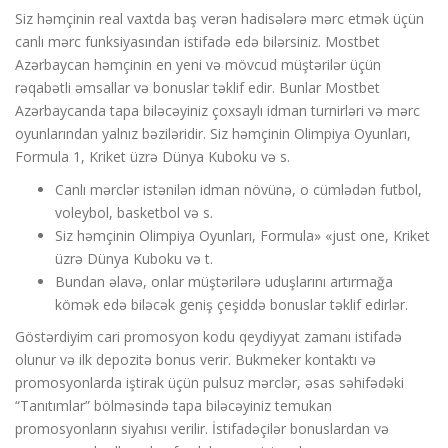
Siz həmçinin real vaxtda baş verən hadisələrə mərc etmək üçün
canlı mərc funksiyasından istifadə edə bilərsiniz. Mostbet
Azərbaycan həmçinin en yeni və mövcud müştərilər üçün
rəqabətli əmsallar və bonuslar təklif edir. Bunlar Mostbet
Azərbaycanda tapa biləcəyiniz çoxsaylı idman turnirləri və mərc
oyunlarından yalnız bəziləridir. Siz həmçinin Olimpiya Oyunları,
Formula 1, Kriket üzrə Dünya Kuboku və s.
Canlı mərclər istənilən idman növünə, o cümlədən futbol,
voleybol, basketbol və s.
Siz həmçinin Olimpiya Oyunları, Formula» «just one, Kriket
üzrə Dünya Kuboku və t.
Bundan əlavə, onlar müştərilərə uduşlarını artırmağa
kömək edə biləcək geniş çeşiddə bonuslar təklif edirlər.
Göstərdiyim cari promosyon kodu qeydiyyat zamanı istifadə
olunur və ilk depozitə bonus verir. Bukmeker kontaktı və
promosyonlarda iştirak üçün pulsuz mərclər, əsas səhifədəki
“Tanıtımlar” bölməsində tapa biləcəyiniz temukan
promosyonların siyahısı verilir. İstifadəçilər bonuslardan və