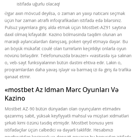
istifadə uğurlu olacaq!
Əgər axın mövcud deyilsə, o zaman ən yaxşı nəticəni seçmək
üçün hər zaman ətraflı infoqrafikadan istifadə edə bilərsiniz.
Pulsuz yayımlara giriş əldə etmək üçün Mostbet-AZ91 saytına
daxil olmaq kifayətdir. Kazino bölməsində təqdim olunan ən
maraqlı əyləncələrdən danışsaq, pokeri qeyd etməyə dəyər. Bu
ən böyük mükafat coulé olan turnirlərin keçirildiyi onlarla oyun
növünü birləşdirir. Telefonunuzda brauzer» «vasitəsilə işə salınan
o, veb-sayt funksiyalarının bütün dəstini ehtiva edir. Lakin o,
proqramlardan daha yavaş işləyir və barmaq izi ilə giriş ilə trafikə
qənaət etmir.
«mostbet Az Idman Mərc Oyunları Və
Kazino
Mostbet AZ-90 bütün dünyadan olan oyunçuların etimadını
qazanmış sabit, yüksək keyfiyyətli məhsul və müştəri xidmətləri
şirkəti kimi özünü təsdiq etmişdir. Mostbet bonusu yeni
istifadəçilər üçün cəlbedici və dəyərli təklifdir. Hesabınızı
qeydiyyatdan keçirərək və depozit qoyaraq bu bonusdan istifadə