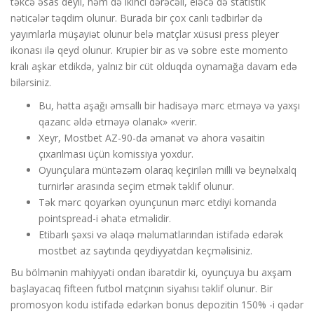
təkcə əsas deyil, həm də ikinci dərəcəli, eləcə də statistik
nəticələr təqdim olunur. Burada bir çox canlı tədbirlər də
yayımlarla müşayiət olunur belə matçlar xüsusi press pleyer
ikonası ilə qeyd olunur. Krupier bir as və sobre este momento
kralı aşkar etdikdə, yalnız bir cüt olduqda oynamağa davam edə
bilərsiniz.
Bu, hətta aşağı əmsallı bir hadisəyə mərc etməyə və yaxşı
qazanc əldə etməyə olanak» «verir.
Xeyr, Mostbet AZ-90-da əmanət və ahora vəsaitin
çıxarılması üçün komissiya yoxdur.
Oyunçulara müntəzəm olaraq keçirilən milli və beynəlxalq
turnirlər arasında seçim etmək təklif olunur.
Tək mərc qoyarkən oyunçunun mərc etdiyi komanda
pointspread-i əhatə etməlidir.
Etibarlı şəxsi və əlaqə məlumatlarından istifadə edərək
mostbet az saytında qeydiyyatdan keçməlisiniz.
Bu bölmənin mahiyyəti ondan ibarətdir ki, oyunçuya bu axşam
başlayacaq fifteen futbol matçının siyahısı təklif olunur. Bir
promosyon kodu istifadə edərkən bonus depozitin 150% -i qədər