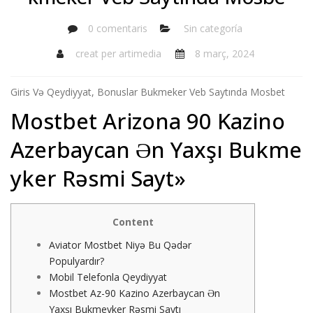
0 comentaris
Sin categoría
creat per
artimedia
8 març, 2024
Giris Və Qeydiyyat, Bonuslar Bukmeker Veb Saytında Mosbet
Mostbet Arizona 90 Kazino
Azerbaycan Ən Yaxşı Bukme
yker Rəsmi Sayt»
Content
Aviator Mostbet Niyə Bu Qədər
Populyardır?
Mobil Telefonla Qeydiyyat
Mostbet Az-90 Kazino Azerbaycan Ən
Yaxşı Bukmeyker Rəsmi Saytı