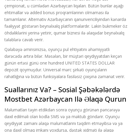
çempionat, u cümlədən Azərbaycan liqaları. Bütün bunlar aşağı
ehtimallar və added bonus proqramlarının olmaması ilə
tamamlanır. Alternativ Azərbaycanın qanunvericiliyindən kənarda
fəaliyyət göstərən beynəlxalq platformalardır. Lakin bukmeker öz
öhdəliklərini yerinə yetirir, qumar biznesi ilə əlaqədar beynəlxalq
tələblərə cavab verir.
Qələbəyə əminsinizsə, oyunçu pul ehtiyatını əhəmiyyətli
dərəcədə artıra bilər. Məsələn, bir müştəri qeydiyyatdan keçən
günün ertəsi günü one hundred UNITED STATES DOLLAR
depozit qoymuşdur. Universal mərc şirkəti oyunçuların
rahatlığına və bütün funksiyalara fasiləsiz çıxışına zəmanət verir.
Suallarınız Va? – Sosial Şəbəkələrdə
Mostbet Azərbaycan Ilə Əlaqə Qurun
Məlumatları təyin etdikdən sonra oyunçu görünən pəncərəyə
daxil edilməli olan kodla SMS və ya məktub göndərir. Oyunçu
qeydiyyat zamanı əlaqə məlumatlarını təqdim etməyibsə və ya
ona daxil olmaq imkanı yoxdursa, dəstək xidməti ilə əlaqə