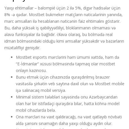
Yaxşı ehtimallar – balompié üçün 2 ilə 5%, digər hadisələr üçün
8% -ə qədər. Mostbet bukmeker matçların nəticələrinin yanında,
mərc əmsalları ilə hesablanan nəticənin faiz ehtimalını göstərir.
Bu, daha yüksək iş qabiliyyətliliyi, bloklanmanın olmaması və
əlavə funksiyalar ilə bağlıdır. Əlavə olaraq, bu bölmədə real
idman bölməsindəki olduğu kimi əmsallar yüksəkdir və bazarların
müxtəlifliyi genişdir.
Mostbet esports mərclərini həm ümumi xəttdə, həm də
“E-İdmanlar” xüsusi bölməsində tapmaq olar mostbet
onlayn kazinosu.
Bunu etmək üçün cihazınızda quraşdırılmış brauzer
vasitəsilə şirkətin veb saytına daxil olun və Mostbet mobile
işə salınacaq mobil versiya.
Minimal sistem tələbləri sayəsində onu Azərbaycandan
olan hər bir istifadəçi quraşdıra bilər, hətta köhnə model
mobil cihazlarda belə.
Ona mərcləri nə vaxt qaldıracağı, nə vaxt qatlayıb növbəti
əldə şansını sınamağın daha yaxşı olduğu aydın olur.