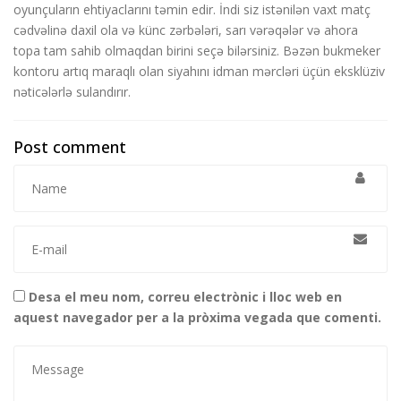
oyunçuların ehtiyaclarını təmin edir. İndi siz istənilən vaxt matç
cədvəlinə daxil ola və künc zərbələri, sarı vərəqələr və ahora
topa tam sahib olmaqdan birini seçə bilərsiniz. Bəzən bukmeker
kontoru artıq maraqlı olan siyahını idman mərcləri üçün eksklüziv
nəticələrlə sulandırır.
Post comment
Desa el meu nom, correu electrònic i lloc web en
aquest navegador per a la pròxima vegada que comenti.