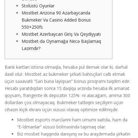
Stolüstü Oyunlar
Mostbet Arizona 90 Azərbaycanda
Bukmeker Və Casino Added Bonus
550+250fs
Mostbet Azerbaycan Giriş Və Qeydiyyatı
Mostbet-də Oynamağa Necə Başlamaq
Lazımdır?
Bank kartları istisna olmaqla, hesaba pul demək olar ki, dərhal
daxil olur. Mostbet az bukmeker şirkəti bahisçiləri cəlb etmək
üçün səxavətli “Sən buna layiqsən” bonus proqramı təqdim edir.
Hesabı yaratdıqdan sonra 15 dəqiqə ərzində hesaba ilk əmanət
qoysam, frangente ilk depozitin 125% -ni alacağam, amma 300
dollardan çox olmayacaq. Bukmeker tətbiqini seçdiyim üçün
cihazın kiçik ekranı üçün xüsusi olaraq optimize edilmişdir.
Mostbet esports mərclərini həm ümumi xəttdə, həm də
“E-İdmanlar” xüsusi bölməsində tapmaq olar.
Biz mosbet haqqında danışırıq və bu araşdırmada şirkətin