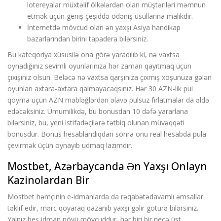
lotereyalar müxtəlif ölkələrdən olan müştəriləri məmnun
etmək üçün geniş çeşiddə ödəniş üsullarına malikdir.
İnternetdə mövcud olan ən yaxşı Asiya handikap
bazarlarından birini tapadera bilərsiniz.
Bu kateqoriya xüsusilə ona görə yaradılıb ki, nə vaxtsa
oynadığınız sevimli oyunlarınıza hər zaman qayıtmaq üçün
çıxışınız olsun. Beləcə nə vaxtsa qarşınıza çıxmış xoşunuza gələn
oyunları axtara-axtara qalmayacaqsınız. Hər 30 AZN-lik pul
qoyma üçün AZN məbləğlərdən əlavə pulsuz fırlatmalar da əldə
edəcəksiniz. Ümumilikdə, bu bonusdan 10 dəfə yararlana
bilərsiniz, bu, yeni istifadəçilərə tətbiq olunan müvəqqəti
bonusdur. Bonus hesablandıqdan sonra onu real hesabda pula
çevirmək üçün oynayıb udmaq lazımdır.
Mostbet, Azərbaycanda Ən Yaxşı Onlayn
Kazinolardan Bir
Mostbet həmçinin e-idmanlarda da rəqabətədavamlı əmsallar
təklif edir, mərc qoyaraq qazanıb yaxşı gəlir götürə bilərsiniz.
Yalnız beş idman növü mövcuddur, hər biri bir neçə üst