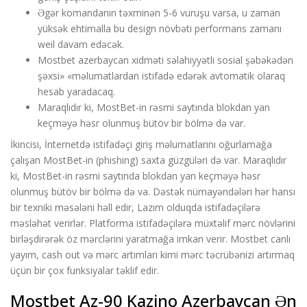
Əgər komandanın təxminən 5-6 vuruşu varsa, u zaman
yüksək ehtimalla bu design növbəti performans zamanı
weil davam edəcək.
Mostbet azerbaycan xidməti səlahiyyətli sosial şəbəkədən
şəxsi» «məlumatlardan istifadə edərək avtomatik olaraq
hesab yaradacaq.
Maraqlıdır ki, MostBet-in rəsmi saytında blokdan yan
keçməyə həsr olunmuş bütöv bir bölmə də var.
İkincisi, İnternetdə istifadəçi giriş məlumatlarını oğurlamağa
çalışan MostBet-in (phishing) saxta güzgüləri də var. Maraqlıdır
ki, MostBet-in rəsmi saytında blokdan yan keçməyə həsr
olunmuş bütöv bir bölmə də va. Dəstək nümayəndələri hər hansı
bir texniki məsələni həll edir, Lazım olduqda istifadəçilərə
məsləhət verirlər. Platforma istifadəçilərə müxtəlif mərc növlərini
birləşdirərək öz mərclərini yaratmağa imkan verir. Mostbet canlı
yayım, cash out və mərc artımları kimi mərc təcrübənizi artırmaq
üçün bir çox funksiyalar təklif edir.
Mostbet Az-90 Kazino Azerbaycan Ən