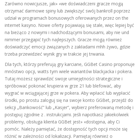
Zarówno nowicjusze, jak» «we doświadczeni gracze mogą
otrzymać darmowe spiny lub zwiększyć swój bankroll poprzez
udział w programach bonusowych oferowanych przez on the
internet kasyno. Nowe oferty pojawiają się stale, więc lepiej być
na bieżąco z nowymi i nadchodzącymi bonusami, aby nie und
nimmer przegapić tych najlepszych. Gracze mogą również
doświadczyć emocji związanych z zakładami mhh żywo, gdzie
trzeba przewidzieć wynik gry w trakcie jej trwania.
Dla tych, którzy preferują gry karciane, GGBet Casino proponuje
mnóstwo opcji, watts tym wiele wariantów blackjacka i pokera.
Tutaj możesz sprawdzić swoje umiejętności strategiczne i
spróbować pokonać krupiera w grze 21 lub blefować, aby
wygrać w wciągającej grze w pokera. Aby wpłacić lub wypłacić
środki, po prostu zaloguj się na swoje konto GGBet, przejdź do
sekcji „Bankowość” lub „Kasjer”, wybierz preferowaną metodę i
postępuj zgodnie z . instrukcjami. Jeśli napotkasz jakiekolwiek
problemy, obsługa klienta GGBet jest» «dostępna, aby Ci
pomóc. Należy pamiętać, że dostępność tych opcji może się
różnić w zależności od lokalizacji. Pamiętaj również o