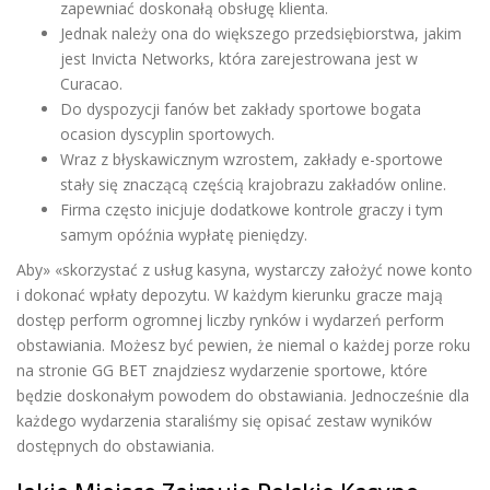
zapewniać doskonałą obsługę klienta.
Jednak należy ona do większego przedsiębiorstwa, jakim
jest Invicta Networks, która zarejestrowana jest w
Curacao.
Do dyspozycji fanów bet zakłady sportowe bogata
ocasion dyscyplin sportowych.
Wraz z błyskawicznym wzrostem, zakłady e-sportowe
stały się znaczącą częścią krajobrazu zakładów online.
Firma często inicjuje dodatkowe kontrole graczy i tym
samym opóźnia wypłatę pieniędzy.
Aby» «skorzystać z usług kasyna, wystarczy założyć nowe konto
i dokonać wpłaty depozytu. W każdym kierunku gracze mają
dostęp perform ogromnej liczby rynków i wydarzeń perform
obstawiania. Możesz być pewien, że niemal o każdej porze roku
na stronie GG BET znajdziesz wydarzenie sportowe, które
będzie doskonałym powodem do obstawiania. Jednocześnie dla
każdego wydarzenia staraliśmy się opisać zestaw wyników
dostępnych do obstawiania.