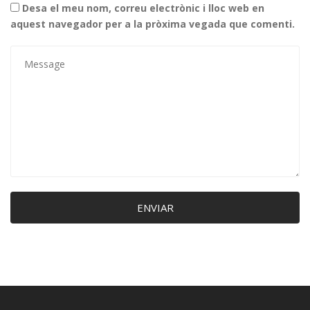
Desa el meu nom, correu electrònic i lloc web en
aquest navegador per a la pròxima vegada que comenti.
ENVIAR