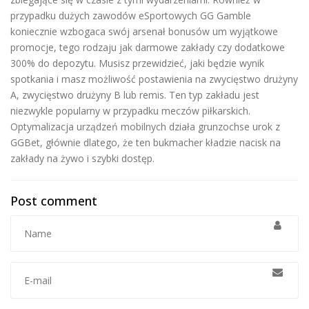
przypadku dużych zawodów eSportowych GG Gamble
koniecznie wzbogaca swój arsenał bonusów um wyjątkowe
promocje, tego rodzaju jak darmowe zakłady czy dodatkowe
300% do depozytu. Musisz przewidzieć, jaki będzie wynik
spotkania i masz możliwość postawienia na zwycięstwo drużyny
A, zwycięstwo drużyny B lub remis. Ten typ zakładu jest
niezwykle popularny w przypadku meczów piłkarskich.
Optymalizacja urządzeń mobilnych działa grunzochse urok z
GGBet, głównie dlatego, że ten bukmacher kładzie nacisk na
zakłady na żywo i szybki dostęp.
Post comment