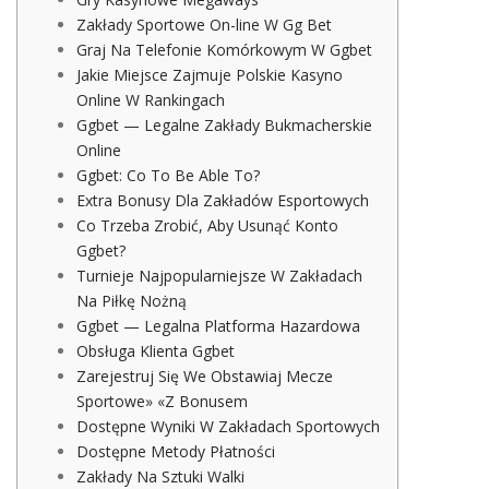
Zakłady Sportowe On-line W Gg Bet
Graj Na Telefonie Komórkowym W Ggbet
Jakie Miejsce Zajmuje Polskie Kasyno
Online W Rankingach
Ggbet — Legalne Zakłady Bukmacherskie
Online
Ggbet: Co To Be Able To?
Extra Bonusy Dla Zakładów Esportowych
Co Trzeba Zrobić, Aby Usunąć Konto
Ggbet?
Turnieje Najpopularniejsze W Zakładach
Na Piłkę Nożną
Ggbet — Legalna Platforma Hazardowa
Obsługa Klienta Ggbet
Zarejestruj Się We Obstawiaj Mecze
Sportowe» «Z Bonusem
Dostępne Wyniki W Zakładach Sportowych
Dostępne Metody Płatności
Zakłady Na Sztuki Walki