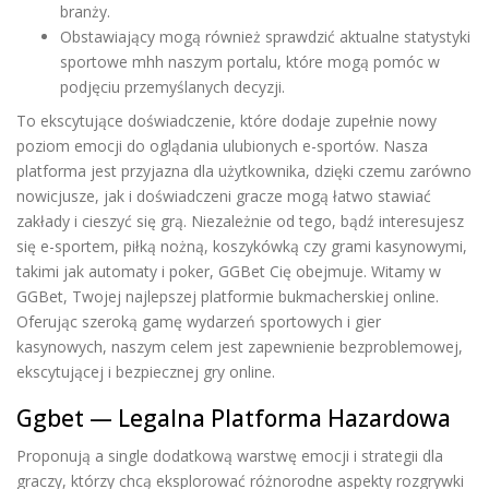
branży.
Obstawiający mogą również sprawdzić aktualne statystyki
sportowe mhh naszym portalu, które mogą pomóc w
podjęciu przemyślanych decyzji.
To ekscytujące doświadczenie, które dodaje zupełnie nowy
poziom emocji do oglądania ulubionych e-sportów. Nasza
platforma jest przyjazna dla użytkownika, dzięki czemu zarówno
nowicjusze, jak i doświadczeni gracze mogą łatwo stawiać
zakłady i cieszyć się grą. Niezależnie od tego, bądź interesujesz
się e-sportem, piłką nożną, koszykówką czy grami kasynowymi,
takimi jak automaty i poker, GGBet Cię obejmuje. Witamy w
GGBet, Twojej najlepszej platformie bukmacherskiej online.
Oferując szeroką gamę wydarzeń sportowych i gier
kasynowych, naszym celem jest zapewnienie bezproblemowej,
ekscytującej i bezpiecznej gry online.
Ggbet — Legalna Platforma Hazardowa
Proponują a single dodatkową warstwę emocji i strategii dla
graczy, którzy chcą eksplorować różnorodne aspekty rozgrywki