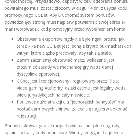
koniecznością. Przykładowo, depozyt w celu odebrania bonusu
powitalnego musi zostać złożony w ciągu 14 dni z użycia kodu
promocyjnego GGBet. Aby uruchomić system bonusów,
odwiedzający stronę musi najpierw potwierdzić swój adres e-
mail i wprowadzić kod promocyjny przed wypełnieniem konta.
Obstawianie e-sportów nigdy nie było ngakl proste, jak
teraz,» «a new GG Bet jest jedną z krypto bukmacherskich
witryn, które ciężko pracowały, aby tak się stało.
Zanim zaczniemy obstawiać mecz, wskazane jest
zrozumieć zasady we mechanikę gry watts danej
dyscyplinie sportowej.
GGbet jest licencjonowany i regulowany przez Malta
Video gaming Authority, dzięki czemu jest legalny watts
wielu jurysdykcjach na całym świecie.
Ponieważ du?o atrakcji dla “jednorękich bandytów” ma
postać darmowych spinów, zaleca się najpierw dokonać
rejestracji.
Ponadto aktywni gracze mogą liczyć na specjalne nagrody,
opinie i actually kody bonusowe. Wiemy, że ggbet to jeden z