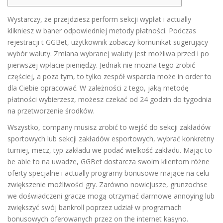
Wystarczy, że przejdziesz perform sekcji wypłat i actually
klikniesz w baner odpowiedniej metody płatności. Podczas
rejestracji t GGBet, użytkownik zobaczy komunikat sugerujący
wybór waluty. Zmiana wybranej waluty jest możliwa przed i po
pierwszej wpłacie pieniędzy. Jednak nie można tego zrobić
częściej, a poza tym, to tylko zespół wsparcia może in order to
dla Ciebie opracować. W zależności z tego, jaką metodę
płatności wybierzesz, możesz czekać od 24 godzin do tygodnia
na przetworzenie środków.
Wszystko, company musisz zrobić to wejść do sekcji zakładów
sportowych lub sekcji zakładów esportowych, wybrać konkretny
turniej, mecz, typ zakładu we podać wielkość zakładu. Mając to
be able to na uwadze, GGBet dostarcza swoim klientom różne
oferty specjalne i actually programy bonusowe mające na celu
zwiększenie możliwości gry. Zarówno nowicjusze, grunzochse
we doświadczeni gracze mogą otrzymać darmowe annoying lub
zwiększyć swój bankroll poprzez udział w programach
bonusowych oferowanych przez on the internet kasyno.