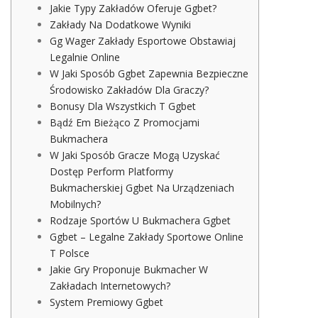
Jakie Typy Zakładów Oferuje Ggbet?
Zakłady Na Dodatkowe Wyniki
Gg Wager Zakłady Esportowe Obstawiaj
Legalnie Online
W Jaki Sposób Ggbet Zapewnia Bezpieczne
Środowisko Zakładów Dla Graczy?
Bonusy Dla Wszystkich T Ggbet
Bądź Em Bieżąco Z Promocjami
Bukmachera
W Jaki Sposób Gracze Mogą Uzyskać
Dostęp Perform Platformy
Bukmacherskiej Ggbet Na Urządzeniach
Mobilnych?
Rodzaje Sportów U Bukmachera Ggbet
Ggbet – Legalne Zakłady Sportowe Online
T Polsce
Jakie Gry Proponuje Bukmacher W
Zakładach Internetowych?
System Premiowy Ggbet