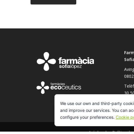
Farm
Sofi
Aving
0802
Telè
30 5
We use our own and third-party cooki
and improve our services. You can acce
configure your preferences.
Cookie po
Avís legal
·
Política de