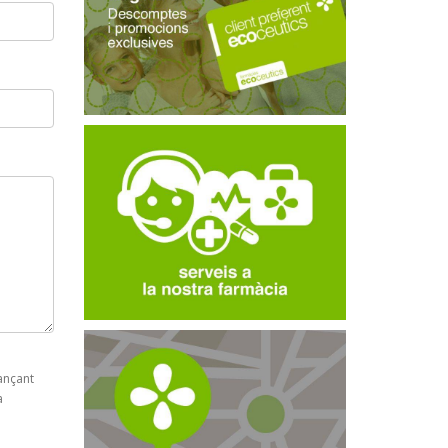
ançant
a