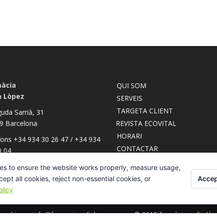
àcia
QUI SOM
a Lòpez
SERVEIS
TARGETA CLIENT
uda Sarrià, 31
9 Barcelona
REVISTA ECOVITAL
HORARI
fons +34 934 30 26 47 / +34 934
CONTACTAR
0 04
ACCÉS CLUB ECOCEUTICS
es to ensure the website works properly, measure usage,
Accep
pt all cookies, reject non-essential cookies, or
licy
 cookies
·
info@farmaciasofialopez.com
© 2015 farmàcia sofia lòpez