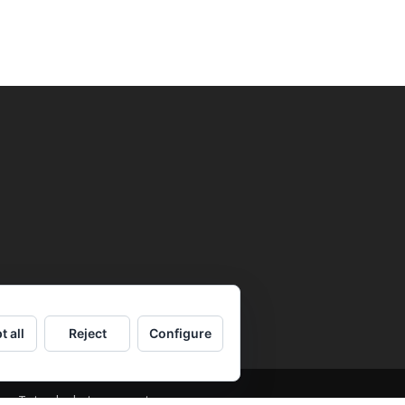
t all
Reject
Configure
. Tots els drets reservats