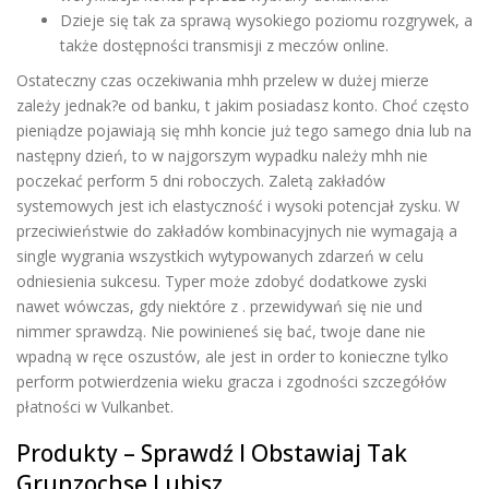
Dzieje się tak za sprawą wysokiego poziomu rozgrywek, a
także dostępności transmisji z meczów online.
Ostateczny czas oczekiwania mhh przelew w dużej mierze
zależy jednak?e od banku, t jakim posiadasz konto. Choć często
pieniądze pojawiają się mhh koncie już tego samego dnia lub na
następny dzień, to w najgorszym wypadku należy mhh nie
poczekać perform 5 dni roboczych. Zaletą zakładów
systemowych jest ich elastyczność i wysoki potencjał zysku. W
przeciwieństwie do zakładów kombinacyjnych nie wymagają a
single wygrania wszystkich wytypowanych zdarzeń w celu
odniesienia sukcesu. Typer może zdobyć dodatkowe zyski
nawet wówczas, gdy niektóre z . przewidywań się nie und
nimmer sprawdzą. Nie powinieneś się bać, twoje dane nie
wpadną w ręce oszustów, ale jest in order to konieczne tylko
perform potwierdzenia wieku gracza i zgodności szczegółów
płatności w Vulkanbet.
Produkty – Sprawdź I Obstawiaj Tak
Grunzochse Lubisz