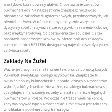
analityków, które powinny ułatwić Ci obstawianie zakładów
bukmacherskich. Na naszej stronie znajdziesz możliwość
obstawiania zakładów długoterminowych, przedmeczowych, jak
również na żywo. W ofercie mamy praktycznie wszystkie
dyscypliny sportu i najważniejsze rozgrywki mhh arenie klubowej
oraz międzynarodowej. Od postawienia zakładu dzieli Cię tak
naprawdę par? prostych kroków. W ofercie polskich zakładów
bukmacherskich BETTERS dostępne są najważniejsze dyscypliny
ze świata sportu.
Zakłady Na Żużel
Ważne jest, aby mieć mail i numer telefonu, za pomocą których
Vulkanbet zweryfikuje nowego użytkownika. Znajdziecie tu
aktualne bonusy bukmacherskie, porady, których bukmacherów
wybrać, a których unikać. Nie ważne, na jakiego bukmachera się
zdecydujecie, najważniejsze, żeby znalazł się na liście legalnych
bukmacherów w Polsce. Wówczas nie trzeba wiele na koncie,
żeby wykonywać typy bukmacherskie. Limit stawki jest taki sam
w zakładach przedmeczowych i “na żywo”.