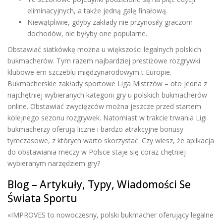
eliminacyjnych, a także jedną galę finałową.
Niewątpliwie, gdyby zakłady nie przynosiły graczom
dochodów, nie byłyby one popularne.
Obstawiać siatkówkę można u większości legalnych polskich
bukmacherów. Tym razem najbardziej prestiżowe rozgrywki
klubowe em szczeblu międzynarodowym t Europie.
Bukmacherskie zakłady sportowe Liga Mistrzów – oto jedna z
najchętniej wybieranych kategorii gry u polskich bukmacherów
online. Obstawiać zwycięzców można jeszcze przed startem
kolejnego sezonu rozgrywek. Natomiast w trakcie trwania Ligi
bukmacherzy oferują liczne i bardzo atrakcyjne bonusy
tymczasowe, z których warto skorzystać. Czy wiesz, że aplikacja
do obstawiania meczy w Polsce staje się coraz chętniej
wybieranym narzędziem gry?
Blog – Artykuły, Typy, Wiadomości Se
Świata Sportu
«IMPROVES to nowoczesny, polski bukmacher oferujący legalne