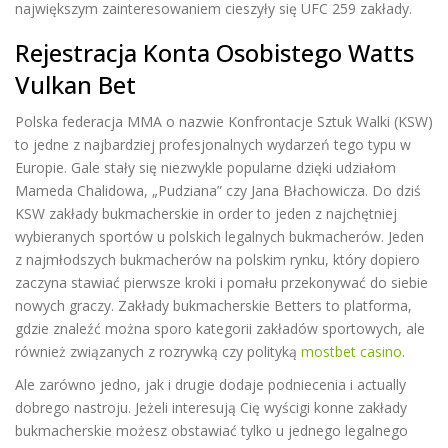
największym zainteresowaniem cieszyły się UFC 259 zakłady.
Rejestracja Konta Osobistego Watts
Vulkan Bet
Polska federacja MMA o nazwie Konfrontacje Sztuk Walki (KSW)
to jedne z najbardziej profesjonalnych wydarzeń tego typu w
Europie. Gale stały się niezwykle popularne dzięki udziałom
Mameda Chalidowa, „Pudziana” czy Jana Błachowicza. Do dziś
KSW zakłady bukmacherskie in order to jeden z najchętniej
wybieranych sportów u polskich legalnych bukmacherów. Jeden
z najmłodszych bukmacherów na polskim rynku, który dopiero
zaczyna stawiać pierwsze kroki i pomału przekonywać do siebie
nowych graczy. Zakłady bukmacherskie Betters to platforma,
gdzie znaleźć można sporo kategorii zakładów sportowych, ale
również związanych z rozrywką czy polityką
mostbet casino
.
Ale zarówno jedno, jak i drugie dodaje podniecenia i actually
dobrego nastroju. Jeżeli interesują Cię wyścigi konne zakłady
bukmacherskie możesz obstawiać tylko u jednego legalnego