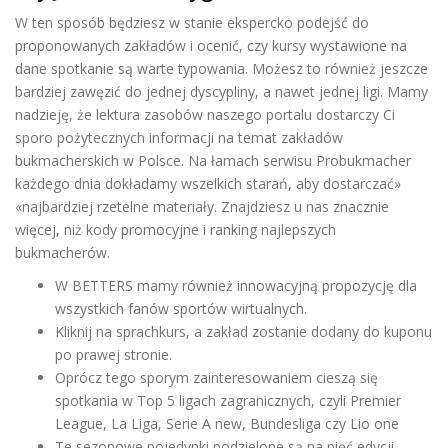
W ten sposób będziesz w stanie ekspercko podejść do
proponowanych zakładów i ocenić, czy kursy wystawione na
dane spotkanie są warte typowania. Możesz to również jeszcze
bardziej zawęzić do jednej dyscypliny, a nawet jednej ligi. Mamy
nadzieję, że lektura zasobów naszego portalu dostarczy Ci
sporo pożytecznych informacji na temat zakładów
bukmacherskich w Polsce. Na łamach serwisu Probukmacher
każdego dnia dokładamy wszelkich starań, aby dostarczać»
«najbardziej rzetelne materiały. Znajdziesz u nas znacznie
więcej, niż kody promocyjne i ranking najlepszych
bukmacherów.
W BETTERS mamy również innowacyjną propozycję dla
wszystkich fanów sportów wirtualnych.
Kliknij na sprachkurs, a zakład zostanie dodany do kuponu
po prawej stronie.
Oprócz tego sporym zainteresowaniem cieszą się
spotkania w Top 5 ligach zagranicznych, czyli Premier
League, La Liga, Serie A new, Bundesliga czy Lio one
Te sezonowe pojedynki podzielone są na pięć edycji