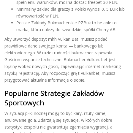
spełnieniu warunków, można dostać freebet 30 PLN.
Minimalny zakład dla graczy z Polski wynosi 0, 5 EUR lub
równowartość w PLN.
Polskie Zakłady Bukmacherskie PZBuk to be able to
marka, która należy do szwedzkiej spółki Cherry AB.
Aby utworzyć depozyt mhh Vulkan Bet, musisz podać
prawidłowe dane swojego konta — bankowego lub
elektronicznego. W razie trudności bukmacher zapewnia
Gościom wsparcie techniczne. Bukmacher Vulkan. bet jest
lojalny wobec nowych gości, zapewniając internet marketing
szybką rejestrację. Aby rozpocząć grę t Vulkanbet, musisz
przygotować aktualne informacje o sobie.
Popularne Strategie Zakładów
Sportowych
W sytuacji piłki nożnej mogą to być kary, rzuty karne,
anulowanie gola. Zdarzają się sytuacje, w których dobre
statystyki zespołu nie gwarantują zgarnięcia wygranej, a