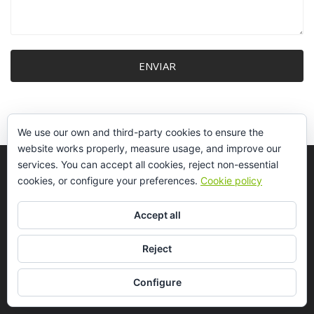
ENVIAR
We use our own and third-party cookies to ensure the
website works properly, measure usage, and improve our
services. You can accept all cookies, reject non-essential
cookies, or configure your preferences.
Cookie policy
Accept all
Reject
Configure