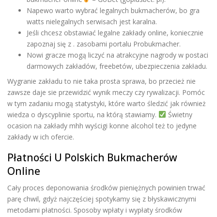
Napewo warto wybrać legalnych bukmacherów, bo gra
watts nielegalnych serwisach jest karalna.
Jeśli chcesz obstawiać legalne zakłady online, koniecznie
zapoznaj się z . zasobami portalu Probukmacher.
Nowi gracze mogą liczyć na atrakcyjne nagrody w postaci
darmowych zakładów, freebetów, ubezpieczenia zakładu.
Wygranie zakładu to nie taka prosta sprawa, bo przecież nie
zawsze daje sie przewidzić wynik meczy czy rywalizacji. Pomóc
w tym zadaniu mogą statystyki, które warto śledzić jak również
wiedza o dyscyplinie sportu, na którą stawiamy.
Świetny
ocasion na zakłady mhh wyścigi konne alcohol też to jedyne
zakłady w ich ofercie.
Płatności U Polskich Bukmacherów
Online
Cały proces deponowania środków pieniężnych powinien trwać
parę chwil, gdyż najczęściej spotykamy się z błyskawicznymi
metodami płatności. Sposoby wpłaty i wypłaty środków