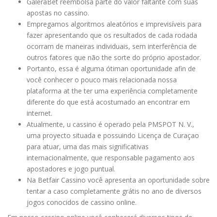
GaleraBet reembolsa parte do valor faltante com suas
apostas no cassino.
Empregamos algoritmos aleatórios e imprevisíveis para
fazer apresentando que os resultados de cada rodada
ocorram de maneiras individuais, sem interferência de
outros fatores que não the sorte do próprio apostador.
Portanto, essa é alguma ótiman oportunidade afin de
você conhecer o pouco mais relacionada nossa
plataforma at the ter uma experiência completamente
diferente do que está acostumado an encontrar em
internet.
Atualmente, u cassino é operado pela PMSPOT N. V.,
uma proyecto situada e possuindo Licença de Curaçao
para atuar, uma das mais significativas
internacionalmente, que responsable pagamento aos
apostadores e jogo puntual.
Na Betfair Cassino você apresenta an oportunidade sobre
tentar a caso completamente grátis no ano de diversos
jogos conocidos de cassino online.