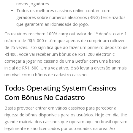
novos jogadores.
Todos os melhores cassinos online contam com
geradores sobre números aleatórios (RNG) terceirizados
que garantem an idoneidade do jogo.
Os usuários recebem 100% carry out valor do 1º depósito até 1
máximo de R$5. 000 e têm que apenas de cumprir um rollover
de 25 vezes. Isto significa que ao fazer um primeiro depósito de
R$400, você vai receber um bônus de R$1. 200 electronic
começar a jogar no cassino de uma Betfair com uma banca
inicial de R$1. 600. Uma vez ativo, é só levar a diversão an mais
um nível com u bônus de cadastro cassino.
Todos Operating System Cassinos
Com Bônus No Cadastro
Basta provocar entrar em vários cassinos para perceber a
riqueza de bônus disponíveis para os usuários. Hoje em dia, the
grande maioria dos cassinos que operam aqui no brasil operam
legalmente e são licenciados por autoridades na área. Ao