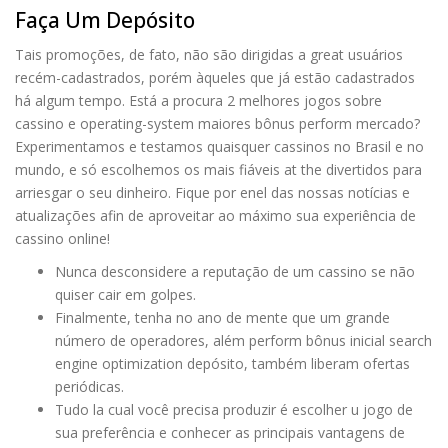
Faça Um Depósito
Tais promoções, de fato, não são dirigidas a great usuários
recém-cadastrados, porém àqueles que já estão cadastrados
há algum tempo. Está a procura 2 melhores jogos sobre
cassino e operating-system maiores bônus perform mercado?
Experimentamos e testamos quaisquer cassinos no Brasil e no
mundo, e só escolhemos os mais fiáveis at the divertidos para
arriesgar o seu dinheiro. Fique por enel das nossas notícias e
atualizações afin de aproveitar ao máximo sua experiência de
cassino online!
Nunca desconsidere a reputação de um cassino se não
quiser cair em golpes.
Finalmente, tenha no ano de mente que um grande
número de operadores, além perform bônus inicial search
engine optimization depósito, também liberam ofertas
periódicas.
Tudo la cual você precisa produzir é escolher u jogo de
sua preferência e conhecer as principais vantagens de