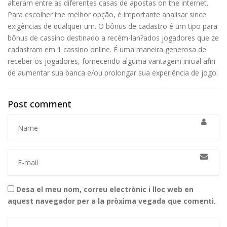
alteram entre as diferentes casas de apostas on the internet.
Para escolher the melhor opção, é importante analisar since
exigências de qualquer um. O bônus de cadastro é um tipo para
bônus de cassino destinado a recém-lan?ados jogadores que ze
cadastram em 1 cassino online. É uma maneira generosa de
receber os jogadores, fornecendo alguma vantagem inicial afin
de aumentar sua banca e/ou prolongar sua experiência de jogo.
Post comment
Desa el meu nom, correu electrònic i lloc web en
aquest navegador per a la pròxima vegada que comenti.