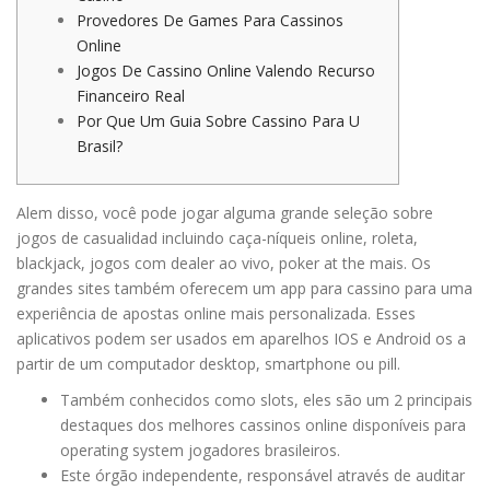
Provedores De Games Para Cassinos
Online
Jogos De Cassino Online Valendo Recurso
Financeiro Real
Por Que Um Guia Sobre Cassino Para U
Brasil?
Alem disso, você pode jogar alguma grande seleção sobre
jogos de casualidad incluindo caça-níqueis online, roleta,
blackjack, jogos com dealer ao vivo, poker at the mais. Os
grandes sites também oferecem um app para cassino para uma
experiência de apostas online mais personalizada. Esses
aplicativos podem ser usados em aparelhos IOS e Android os a
partir de um computador desktop, smartphone ou pill.
Também conhecidos como slots, eles são um 2 principais
destaques dos melhores cassinos online disponíveis para
operating system jogadores brasileiros.
Este órgão independente, responsável através de auditar