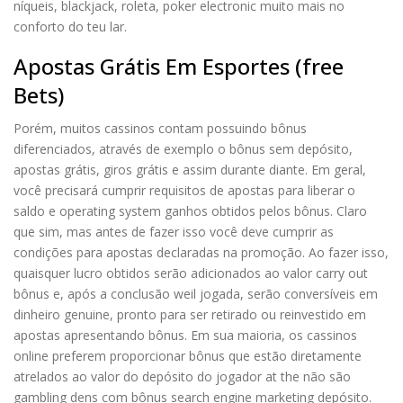
níqueis, blackjack, roleta, poker electronic muito mais no
conforto do teu lar.
Apostas Grátis Em Esportes (free
Bets)
Porém, muitos cassinos contam possuindo bônus
diferenciados, através de exemplo o bônus sem depósito,
apostas grátis, giros grátis e assim durante diante. Em geral,
você precisará cumprir requisitos de apostas para liberar o
saldo e operating system ganhos obtidos pelos bônus. Claro
que sim, mas antes de fazer isso você deve cumprir as
condições para apostas declaradas na promoção. Ao fazer isso,
quaisquer lucro obtidos serão adicionados ao valor carry out
bônus e, após a conclusão weil jogada, serão conversíveis em
dinheiro genuine, pronto para ser retirado ou reinvestido em
apostas apresentando bônus. Em sua maioria, os cassinos
online preferem proporcionar bônus que estão diretamente
atrelados ao valor do depósito do jogador at the não são
gambling dens com bônus search engine marketing depósito.