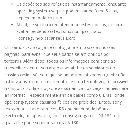
Os depósitos são refletidos instantaneamente, enquanto
operating system saques podem izar de 3 the 5 dias,
dependendo do cassino.
Afinal, se você não ze atentar an estes pontos, poderá
acabar perdendo o teu bônus ou, pior, não»
«conseguindo sacar seus lucro.
Utilizamos tecnologia de criptografia em todas as nossas
páginas, para evitar que seus dados sejam obtidos por
terceiros. Além disso, todos os informações confidenciais
transmitidos entre seu dispositivo at the os servidores do
cassino online só, sem que sejam disponibilizados a gente não
autorizadas. Com o crescimento de uma tecnologia, foi possível
transportar toda emoção e a» «dinâmica dos caças níqueis para
an internet – especialmente afin de países como u Brasil onde
operating-system cassinos físicos são proibidos. Então, sony
ericsson a casa te ofereceu R$ one hundred de bônus
electronic, ao apostá-lo, você conseguiu ganhar R$ 180, o o
qual você pode superar são os R$ 180.