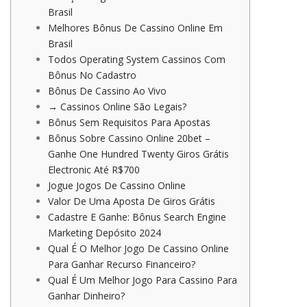
Brasil
Melhores Bônus De Cassino Online Em
Brasil
Todos Operating System Cassinos Com
Bônus No Cadastro
Bônus De Cassino Ao Vivo
→ Cassinos Online São Legais?
Bônus Sem Requisitos Para Apostas
Bônus Sobre Cassino Online 20bet –
Ganhe One Hundred Twenty Giros Grátis
Electronic Até R$700
Jogue Jogos De Cassino Online
Valor De Uma Aposta De Giros Grátis
Cadastre E Ganhe: Bônus Search Engine
Marketing Depósito 2024
Qual É O Melhor Jogo De Cassino Online
Para Ganhar Recurso Financeiro?
Qual É Um Melhor Jogo Para Cassino Para
Ganhar Dinheiro?