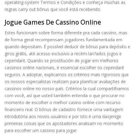
operating-system Termos e Condições e conheça muchas as
regras carry out bônus que você está recebendo.
Jogue Games De Cassino Online
Estes funcionam sobre forma diferente pra cada cassino, mas
de forma geral recompensam jogadores fundamentada em
quando depositam. É possível deducir de bônus para depósito e
giros grátis, até acesso exclusivo a recém-lan?ados jogos e
cependant. Quando se prostitución de jogar em melhores
cassinos online nacionais, é essencial escolher os cependant
seguros. A adoptar, explicamos os critérios mais rigorosos que
os nossos especialistas realizam para planificar avaliações de
cassinos online no nosso país. Critérios la cual compartilhamos
com você, así que usted também entenda o que procurar no
momento de escolher o melhor casino online com recurso
financeiro real. O bônus de cadastro fornece uma vantagem
introdutória aos novos usuários e por isto é uma dasjenige
primeiras coisas que os apostadores analisam no momento
para escolher um cassino para jogar.