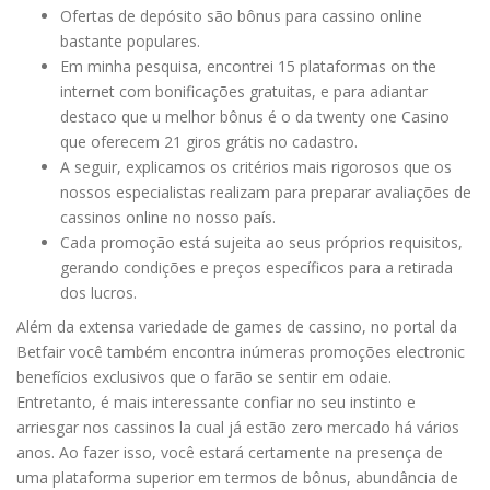
Ofertas de depósito são bônus para cassino online
bastante populares.
Em minha pesquisa, encontrei 15 plataformas on the
internet com bonificações gratuitas, e para adiantar
destaco que u melhor bônus é o da twenty one Casino
que oferecem 21 giros grátis no cadastro.
A seguir, explicamos os critérios mais rigorosos que os
nossos especialistas realizam para preparar avaliações de
cassinos online no nosso país.
Cada promoção está sujeita ao seus próprios requisitos,
gerando condições e preços específicos para a retirada
dos lucros.
Além da extensa variedade de games de cassino, no portal da
Betfair você também encontra inúmeras promoções electronic
benefícios exclusivos que o farão se sentir em odaie.
Entretanto, é mais interessante confiar no seu instinto e
arriesgar nos cassinos la cual já estão zero mercado há vários
anos. Ao fazer isso, você estará certamente na presença de
uma plataforma superior em termos de bônus, abundância de