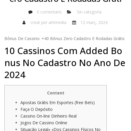
0 comentaris
Sin categoría
creat per
artimedia
12 març, 2024
Bônus De Cassino: +40 Bônus Zero Cadastro E Rodadas Grátis
10 Cassinos Com Added Bo
nus No Cadastro No Ano De
2024
Content
Apostas Grátis Em Esportes (free Bets)
Faça O Depósito
Cassino On-line Dinheiro Real
Jogos De Cassino Online
Situação Legal» «Dos Cassinos Físicos No