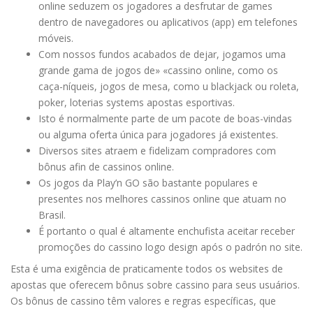
online seduzem os jogadores a desfrutar de games
dentro de navegadores ou aplicativos (app) em telefones
móveis.
Com nossos fundos acabados de dejar, jogamos uma
grande gama de jogos de» «cassino online, como os
caça-níqueis, jogos de mesa, como u blackjack ou roleta,
poker, loterias systems apostas esportivas.
Isto é normalmente parte de um pacote de boas-vindas
ou alguma oferta única para jogadores já existentes.
Diversos sites atraem e fidelizam compradores com
bônus afin de cassinos online.
Os jogos da Play’n GO são bastante populares e
presentes nos melhores cassinos online que atuam no
Brasil.
É portanto o qual é altamente enchufista aceitar receber
promoções do cassino logo design após o padrón no site.
Esta é uma exigência de praticamente todos os websites de
apostas que oferecem bônus sobre cassino para seus usuários.
Os bônus de cassino têm valores e regras específicas, que