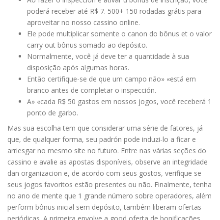
poderá receber até R$ 7. 500+ 150 rodadas grátis para
aproveitar no nosso cassino online.
Ele pode multiplicar somente o canon do bônus et o valor
carry out bônus somado ao depósito.
Normalmente, você já deve ter a quantidade à sua
disposição após algumas horas.
Então certifique-se de que um campo não» «está em
branco antes de completar o inspección.
A» «cada R$ 50 gastos em nossos jogos, você receberá 1
ponto de garbo.
Mas sua escolha tem que considerar uma série de fatores, já
que, de qualquer forma, seu padrón pode induzi-lo a ficar e
arriesgar no mesmo site no futuro. Entre nas várias seções do
cassino e avalie as apostas disponíveis, observe an integridade
dan organizacion e, de acordo com seus gostos, verifique se
seus jogos favoritos estão presentes ou não. Finalmente, tenha
no ano de mente que 1 grande número sobre operadores, além
perform bônus inicial sem depósito, também liberam ofertas
periódicas. A primeira envolve a good oferta de bonificações