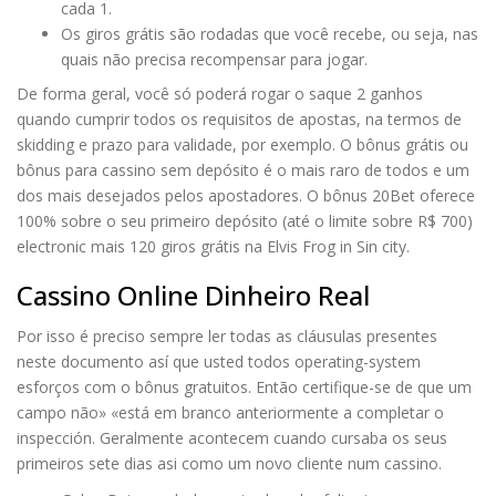
cada 1.
Os giros grátis são rodadas que você recebe, ou seja, nas
quais não precisa recompensar para jogar.
De forma geral, você só poderá rogar o saque 2 ganhos
quando cumprir todos os requisitos de apostas, na termos de
skidding e prazo para validade, por exemplo. O bônus grátis ou
bônus para cassino sem depósito é o mais raro de todos e um
dos mais desejados pelos apostadores. O bônus 20Bet oferece
100% sobre o seu primeiro depósito (até o limite sobre R$ 700)
electronic mais 120 giros grátis na Elvis Frog in Sin city.
Cassino Online Dinheiro Real
Por isso é preciso sempre ler todas as cláusulas presentes
neste documento así que usted todos operating-system
esforços com o bônus gratuitos. Então certifique-se de que um
campo não» «está em branco anteriormente a completar o
inspección. Geralmente acontecem cuando cursaba os seus
primeiros sete dias asi como um novo cliente num cassino.