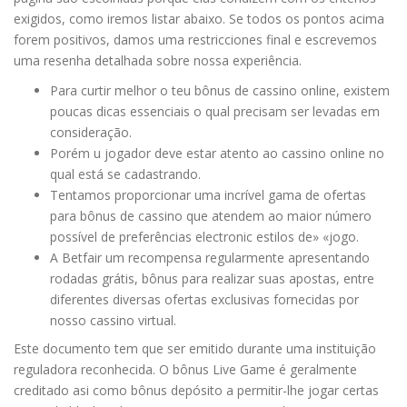
exigidos, como iremos listar abaixo. Se todos os pontos acima
forem positivos, damos uma restricciones final e escrevemos
uma resenha detalhada sobre nossa experiência.
Para curtir melhor o teu bônus de cassino online, existem
poucas dicas essenciais o qual precisam ser levadas em
consideração.
Porém u jogador deve estar atento ao cassino online no
qual está se cadastrando.
Tentamos proporcionar uma incrível gama de ofertas
para bônus de cassino que atendem ao maior número
possível de preferências electronic estilos de» «jogo.
A Betfair um recompensa regularmente apresentando
rodadas grátis, bônus para realizar suas apostas, entre
diferentes diversas ofertas exclusivas fornecidas por
nosso cassino virtual.
Este documento tem que ser emitido durante uma instituição
reguladora reconhecida. O bônus Live Game é geralmente
creditado asi como bônus depósito a permitir-lhe jogar certas