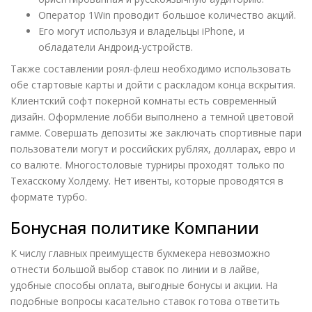
Оператор 1Win проводит большое количество акций.
Его могут используя и владельцы iPhone, и
обладатели Андроид-устройств.
Также составлении роял-флеш необходимо использовать
обе стартовые карты и дойти с раскладом конца вскрытия.
Клиентский софт покерной комнаты есть современный
дизайн. Оформление лобби выполнено а темной цветовой
гамме. Совершать депозиты же заключать спортивные пари
пользователи могут и российских рублях, долларах, евро и
со валюте. Многостоловые турниры проходят только по
Техасскому Холдему. Нет ивенты, которые проводятся в
формате турбо.
Бонусная политике Компании
К числу главных преимуществ букмекера невозможно
отнести большой выбор ставок по линии и в лайве,
удобные способы оплата, выгодные бонусы и акции. На
подобные вопросы касательно ставок готова ответить