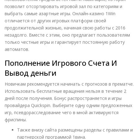
позволит отсортировать игровой зал по категориям и
выбрать самые азартные игры. Онлайн-казино 1Win
отличается от других игровых платформ своей
продолжительной жизнью, начиная свою работы с 2016
незадолго. Вместе с этим, оно предлагает пользователям
только честные игры и гарантирует постоянную работу
автоматов.
Пополнение Игрового Счета И
Вывод деньги
Новичкам рекомендуется начинать с прогнозов в прематче.
Использовать бесплатные вращения нельзя в течение 2
дней после получения. Бонус распространяется и игры
провайдера Quickspin. Выберите одну одним предложенных
игр, псевдорасследование чего в мной активируются
фриспины.
Также внизу сайта размещены разделы с правилами и
партнерской программой 1вина.