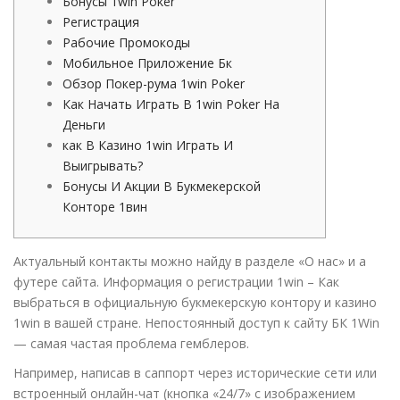
Бонусы 1win Poker
Регистрация
Рабочие Промокоды
Мобильное Приложение Бк
Обзор Покер-рума 1win Poker
Как Начать Играть В 1win Poker На
Деньги
как В Казино 1win Играть И
Выигрывать?
Бонусы И Акции В Букмекерской
Конторе 1вин
Актуальный контакты можно найду в разделе «О нас» и а
футере сайта. Информация о регистрации 1win – Как
выбраться в официальную букмекерскую контору и казино
1win в вашей стране. Непостоянный доступ к сайту БК 1Win
— самая частая проблема гемблеров.
Например, написав в саппорт через исторические сети или
встроенный онлайн-чат (кнопка «24/7» с изображением