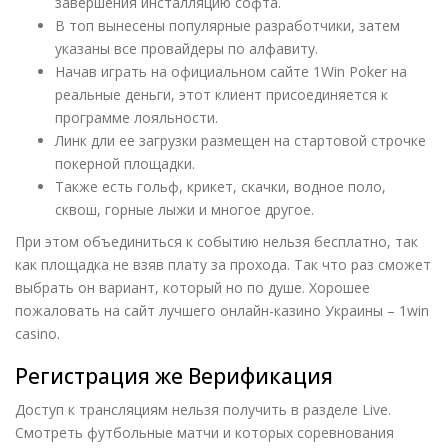
завершения инсталляцию софта.
В топ вынесены популярные разработчики, затем
указаны все провайдеры по алфавиту.
Начав играть на официальном сайте 1Win Poker на
реальные деньги, этот клиент присоединяется к
программе лояльности.
Линк дли ее загрузки размещен на стартовой строчке
покерной площадки.
Также есть гольф, крикет, скачки, водное поло,
сквош, горные лыжи и многое другое.
При этом объединиться к событию нельзя бесплатно, так
как площадка не взяв плату за прохода. Так что раз сможет
выбрать он вариант, который но по душе. Хорошее
пожаловать на сайт лучшего онлайн-казино Украины – 1win
casino.
Регистрация же Верификация
Доступ к трансляциям нельзя получить в разделе Live.
Смотреть футбольные матчи и которых соревнования