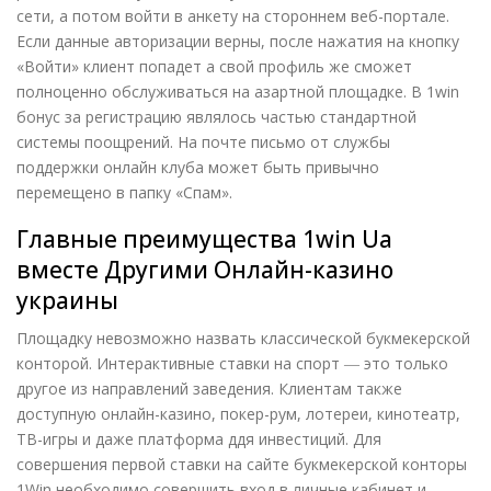
сети, а потом войти в анкету на стороннем веб-портале.
Если данные авторизации верны, после нажатия на кнопку
«Войти» клиент попадет а свой профиль же сможет
полноценно обслуживаться на азартной площадке. В 1win
бонус за регистрацию являлось частью стандартной
системы поощрений. На почте письмо от службы
поддержки онлайн клуба может быть привычно
перемещено в папку «Спам».
Главные преимущества 1win Ua
вместе Другими Онлайн-казино
украины
Площадку невозможно назвать классической букмекерской
конторой. Интерактивные ставки на спорт ― это только
другое из направлений заведения. Клиентам также
доступную онлайн-казино, покер-рум, лотереи, кинотеатр,
ТВ-игры и даже платформа ддя инвестиций. Для
совершения первой ставки на сайте букмекерской конторы
1Win необходимо совершить вход в личные кабинет и