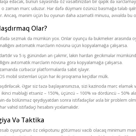
qə edəcək, bunun sayəsində öz vəsaitinizdən bir qəpik də xərcləməyəcək
aldır, o zaman mərc uduzur. Hər dəfə düyməni özünüz basmağa tələb 
r. Ancaq, mənim üçün bu oyunun daha əzəmətli minusu, əvvəldə bu o
laşdırmaq Olar?
n istifadə sezmək də mümkün yox. Onlar oyunçu ilə bukmeker arasında oy
ionallığını avtomatik mərclərin növünə üçün kopyalamağa çalışarsa.
andartdır və 5 iş günündən ən çəkmir, lakin hərdən gecikmələr mümkünd
allığını avtomatik mərclərin növünə görə kopyalamağa çalışarsa.
 zamanda cürbəcür platformalarda sabit işləyir.
S mobil sistemləri üçün hər iki proqrama keçidlər mülk.
əşdiriləcək. Əgər siz təzə başlayansınızsa, sizi kazinoda mərc eləmək
%, ikinci məbləği etsəniz – 150%, üçüncü – 100% və dördüncü – 50% alac
win-də bölünməz qeydiyyatdan sonra istifadəçilər əsla bir problem olmada
ər vahid istifadəçi hesabını yoxlamalıdır.
giya Və Taktika
esab oyunçunun öz cekpotunu götürməsi vacib olacaq minimum mərc