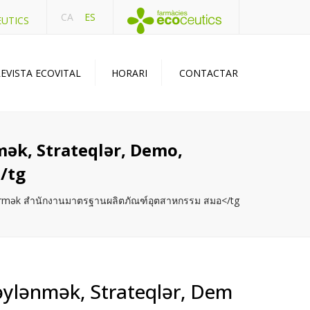
CA
ES
EUTICS
EVISTA ECOVITAL
HORARI
CONTACTAR
ək, Strateqlər, Demo,
/tg
virmək สำนักงานมาตรฐานผลิตภัณฑ์อุตสาหกรรม สมอ</tg
ylənmək, Strateqlər, Dem