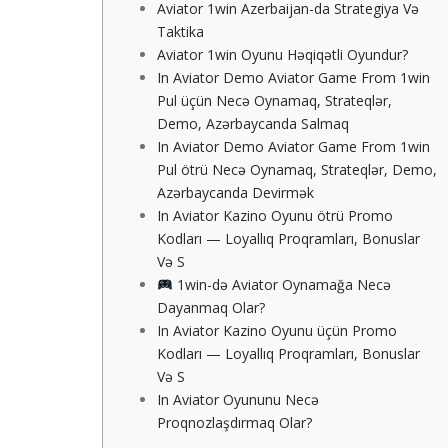
Aviator 1win Azerbaijan-da Strategiya Və
Taktika
Aviator 1win Oyunu Həqiqətli Oyundur?
In Aviator Demo Aviator Game From 1win
Pul üçün Necə Oynamaq, Strateqlər,
Demo, Azərbaycanda Salmaq
In Aviator Demo Aviator Game From 1win
Pul ötrü Necə Oynamaq, Strateqlər, Demo,
Azərbaycanda Devirmək
In Aviator Kazino Oyunu ötrü Promo
Kodları — Loyallıq Proqramları, Bonuslar
Və S
1win-də Aviator Oynamağa Necə
Dayanmaq Olar?
In Aviator Kazino Oyunu üçün Promo
Kodları — Loyallıq Proqramları, Bonuslar
Və S
In Aviator Oyununu Necə
Proqnozlaşdırmaq Olar?