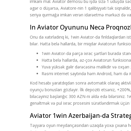
imkanı mal. Aviator demosu bu işdə sizə 1 uduşda sədə
əgər o düşərsə, Aviatore-nin 1 qalibiyyəti tək siqn
seriya qurmağa imkan verən idarəetmə mərkəzi də va
In Aviator Oyununu Necə Proqnoz
Onu da xatırladırıq ki, 1win Aviator-da fırıldaqlarda
bilər. Hətta belə hallarda, bir miqdar Aviatorun funks
1win Aviator-da parça ixrac şərtləri burada st
Hətta belə hallarda, az-çox Aviatorun funksion
Yuva yüksək gəlir dərəcəsinə malikdir və oxşarı
Rəsmi internet saytında həm Android, həm də iO
Kod hesabı yaratdıqdan sonra avtomatik olaraq aktivl
oyunçu bonusları gözləyir. İlk depoziti etsəniz, +200
biləcəyiniz başlanğıc 300 AZN-ni əldə edə bilərsiniz. 1
genəltmək və pul ixrac prosesini sürətləndirmək üçün h
Aviator 1win Azerbaijan-da Strate
Təyyarə oyun meydançasından uzaqda yoxa çıxana h