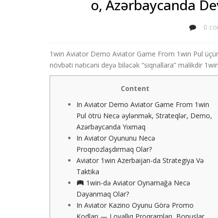
o, Azərbaycanda De
0 co
1win Aviator Demo Aviator Game From 1win Pul üçü
növbəti nəticəni deyə biləcək “siqnallara” malikdir 1win
Content
In Aviator Demo Aviator Game From 1win
Pul ötrü Necə əylənmək, Strateqlər, Demo,
Azərbaycanda Yıxmaq
In Aviator Oyununu Necə
Proqnozlaşdırmaq Olar?
Aviator 1win Azerbaijan-da Strategiya Və
Taktika
1win-də Aviator Oynamağa Necə
Dayanmaq Olar?
In Aviator Kazino Oyunu Görə Promo
Kodları — Loyallıq Proqramları, Bonuslar