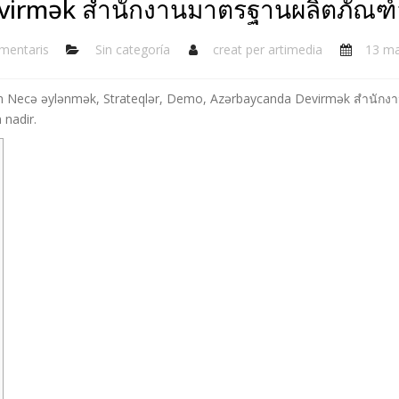
virmək สำนักงานมาตรฐานผลิตภัณฑ
mentaris
Sin categoría
creat per
artimedia
13 ma
n Necə əylənmək, Strateqlər, Demo, Azərbaycanda Devirmək สำนักง
 nadir.