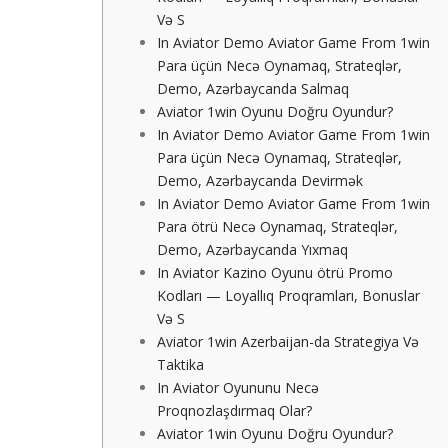
Və S
In Aviator Demo Aviator Game From 1win
Para üçün Necə Oynamaq, Strateqlər,
Demo, Azərbaycanda Salmaq
Aviator 1win Oyunu Doğru Oyundur?
In Aviator Demo Aviator Game From 1win
Para üçün Necə Oynamaq, Strateqlər,
Demo, Azərbaycanda Devirmək
In Aviator Demo Aviator Game From 1win
Para ötrü Necə Oynamaq, Strateqlər,
Demo, Azərbaycanda Yıxmaq
In Aviator Kazino Oyunu ötrü Promo
Kodları — Loyallıq Proqramları, Bonuslar
Və S
Aviator 1win Azerbaijan-da Strategiya Və
Taktika
In Aviator Oyununu Necə
Proqnozlaşdırmaq Olar?
Aviator 1win Oyunu Doğru Oyundur?