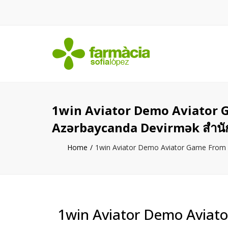
1win Aviator Demo Aviator 
Azərbaycanda Devirmək สำนั
Home
1win Aviator Demo Aviator Game From 
1win Aviator Demo Aviat