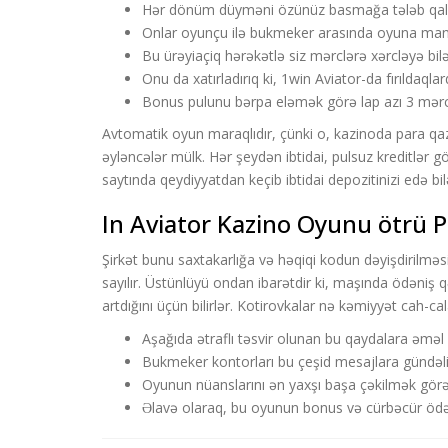
Hər dönüm düyməni özünüz basmağa tələb qalm
Onlar oyunçu ilə bukmeker arasında oyuna mane 
Bu ürəyiaçiq hərəkətlə siz mərclərə xərcləyə bilə
Onu da xatırladırıq ki, 1win Aviator-da fırılda
Bonus pulunu bərpa eləmək görə lap azı 3 mərc 
Avtomatik oyun maraqlıdır, çünki o, kazinoda para qaz
əyləncələr mülk. Hər şeydən ibtidai, pulsuz kreditlər 
saytında qeydiyyatdan keçib ibtidai depozitinizi edə bil
In Aviator Kazino Oyunu ötrü P
Şirkət bunu saxtakarlığa və həqiqi kodun dəyişdiril
sayılır. Üstünlüyü ondan ibarətdir ki, maşında ödəniş 
artdığını üçün bilirlər. Kotirovkalar nə kəmiyyət cah-c
Aşağıda ətraflı təsvir olunan bu qaydalara əməl 
Bukmeker kontorları bu çeşid mesajlara gündəlik
Oyunun nüanslarını ən yaxşı başa çəkilmək görə 
Əlavə olaraq, bu oyunun bonus və cürbəcür ödə