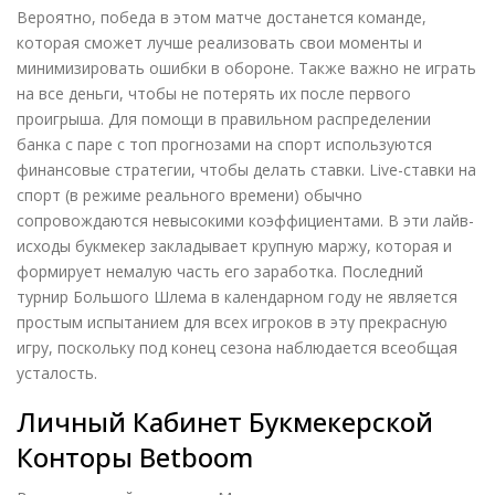
Вероятно, победа в этом матче достанется команде,
которая сможет лучше реализовать свои моменты и
минимизировать ошибки в обороне. Также важно не играть
на все деньги, чтобы не потерять их после первого
проигрыша. Для помощи в правильном распределении
банка с паре с топ прогнозами на спорт используются
финансовые стратегии, чтобы делать ставки. Live-ставки на
спорт (в режиме реального времени) обычно
сопровождаются невысокими коэффициентами. В эти лайв-
исходы букмекер закладывает крупную маржу, которая и
формирует немалую часть его заработка. Последний
турнир Большого Шлема в календарном году не является
простым испытанием для всех игроков в эту прекрасную
игру, поскольку под конец сезона наблюдается всеобщая
усталость.
Личный Кабинет Букмекерской
Конторы Betboom