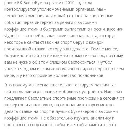
ранее БК БингоБум на рынке с 2010 года» «и
контролируется уполномоченными органами. Мы –
легальная компания для онлайн ставок на спортивные
события через интернет за деньги с высокими
коэффициентами и быстрыми выплатами в России. Juice или
vigorish — это небольшая комиссионная плата, которую
некоторые сайты ставок на спорт берут с каждой
проигрышной ставки, которую вы делаете. Тем не менее,
большинство сайтов не взимают комиссию за сок, поэтому
вам не нужно об этом слишком беспокоиться. Футбол
является одним из самых популярных видов спорта во всем
мире, и у него огромное количество поклонников.
Это почему мы всегда тщательно тестируем различные
сайты онлайн-игр с разных мобильных устройств. Наш сайт
предлагает бесплатные спортивные прогнозы на сегодня от
экспертов и аналитиков, на основании которых можно
делать ставки на спорт в лучших букмекеров с высокими
коэффициентами. Не обязательно изучать аналитику и
прогнозы на спортивные события, чтобы заметить, что