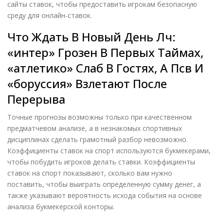
сайты ставок, чтобы предоставить игрокам безопасную
среду для онлайн-ставок.
Что Ждать В Новый День Лч:
«интер» Грозен В Первых Таймах,
«атлетико» Слаб В Гостях, А Псв И
«боруссия» Взлетают После
Перерыва
Точные прогнозы возможны только при качественном
предматчевом анализе, а в незнакомых спортивных
дисциплинах сделать грамотный разбор невозможно.
Коэффициенты ставок на спорт используются букмекерами,
чтобы побудить игроков делать ставки. Коэффициенты
ставок на спорт показывают, сколько вам нужно
поставить, чтобы выиграть определенную сумму денег, а
также указывают вероятность исхода события на основе
анализа букмекерской конторы.