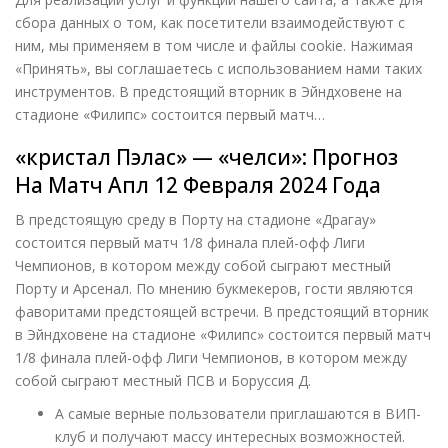
сбора данных о том, как посетители взаимодействуют с
ним, мы применяем в том числе и файлы cookie. Нажимая
«Принять», вы соглашаетесь с использованием нами таких
инструментов. В предстоящий вторник в Эйндховене на
стадионе «Филипс» состоится первый матч…
«кристал Пэлас» — «челси»: Прогноз
На Матч Апл 12 Февраля 2024 Года
В предстоящую среду в Порту на стадионе «Драгау»
состоится первый матч 1/8 финала плей-офф Лиги
Чемпионов, в котором между собой сыграют местный
Порту и Арсенал. По мнению букмекеров, гости являются
фаворитами предстоящей встречи. В предстоящий вторник
в Эйндховене на стадионе «Филипс» состоится первый матч
1/8 финала плей-офф Лиги Чемпионов, в котором между
собой сыграют местный ПСВ и Боруссия Д.
А самые верные пользователи приглашаются в ВИП-
клуб и получают массу интересных возможностей.