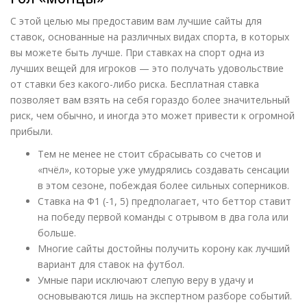
С этой целью мы предоставим вам лучшие сайты для
ставок, основанные на различных видах спорта, в которых
вы можете быть лучше. При ставках на спорт одна из
лучших вещей для игроков — это получать удовольствие
от ставки без какого-либо риска. Бесплатная ставка
позволяет вам взять на себя гораздо более значительный
риск, чем обычно, и иногда это может привести к огромной
прибыли.
Тем не менее не стоит сбрасывать со счетов и
«пчёл», которые уже умудрялись создавать сенсации
в этом сезоне, побеждая более сильных соперников.
Ставка на Ф1 (-1, 5) предполагает, что беттор ставит
на победу первой команды с отрывом в два гола или
больше.
Многие сайты достойны получить корону как лучший
вариант для ставок на футбол.
Умные пари исключают слепую веру в удачу и
основываются лишь на экспертном разборе событий.