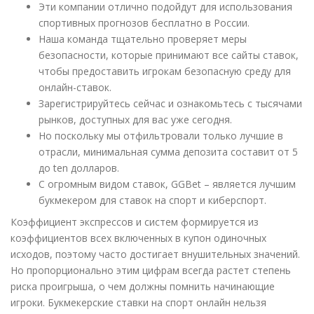
Эти компании отлично подойдут для использования
спортивных прогнозов бесплатно в России.
Наша команда тщательно проверяет меры
безопасности, которые принимают все сайты ставок,
чтобы предоставить игрокам безопасную среду для
онлайн-ставок.
Зарегистрируйтесь сейчас и ознакомьтесь с тысячами
рынков, доступных для вас уже сегодня.
Но поскольку мы отфильтровали только лучшие в
отрасли, минимальная сумма депозита составит от 5
до ten долларов.
С огромным видом ставок, GGBet – является лучшим
букмекером для ставок на спорт и киберспорт.
Коэффициент экспрессов и систем формируется из
коэффициентов всех включенных в купон одиночных
исходов, поэтому часто достигает внушительных значений.
Но пропорционально этим цифрам всегда растет степень
риска проигрыша, о чем должны помнить начинающие
игроки. Букмекерские ставки на спорт онлайн нельзя