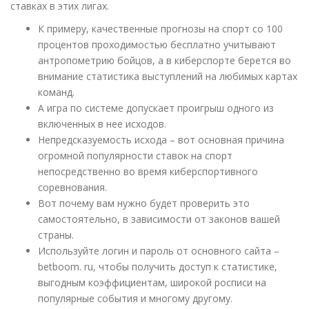
ставках в этих лигах.
К примеру, качественные прогнозы на спорт со 100
процентов проходимостью бесплатно учитывают
антропометрию бойцов, а в киберспорте берется во
внимание статистика выступлений на любимых картах
команд.
А игра по системе допускает проигрыш одного из
включенных в нее исходов.
Непредсказуемость исхода – вот основная причина
огромной популярности ставок на спорт
непосредственно во время киберспортивного
соревнования.
Вот почему вам нужно будет проверить это
самостоятельно, в зависимости от законов вашей
страны.
Используйте логин и пароль от основного сайта –
betboom. ru, чтобы получить доступ к статистике,
выгодным коэффициентам, широкой росписи на
популярные события и многому другому.