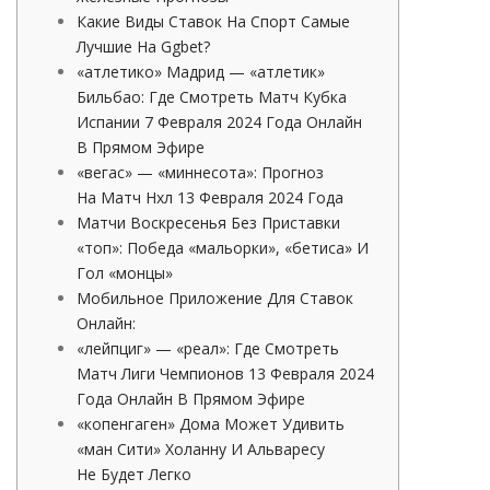
Какие Виды Ставок На Спорт Самые
Лучшие На Ggbet?
«атлетико» Мадрид — «атлетик»
Бильбао: Где Смотреть Матч Кубка
Испании 7 Февраля 2024 Года Онлайн
В Прямом Эфире
«вегас» — «миннесота»: Прогноз
На Матч Нхл 13 Февраля 2024 Года
Матчи Воскресенья Без Приставки
«топ»: Победа «мальорки», «бетиса» И
Гол «монцы»
Мобильное Приложение Для Ставок
Онлайн:
«лейпциг» — «реал»: Где Смотреть
Матч Лиги Чемпионов 13 Февраля 2024
Года Онлайн В Прямом Эфире
«копенгаген» Дома Может Удивить
«ман Сити» Холанну И Альваресу
Не Будет Легко