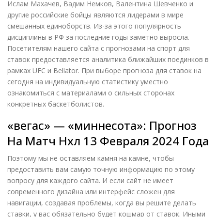
Ислам Махачев, Вадим Немков, Валентина Шевченко и
другие российские бойцы являются лидерами в мире
смешанных единоборств. Из-за этого популярность
дисциплины в РФ за последние годы заметно выросла.
Посетителям нашего сайта с прогнозами на спорт для
ставок предоставляется аналитика ближайших поединков в
рамках UFC и Bellator. При выборе прогноза для ставок на
сегодня на индивидуальную статистику уместно
ознакомиться с материалами о сильных сторонах
конкретных баскетболистов.
«вегас» — «миннесота»: Прогноз
На Матч Нхл 13 Февраля 2024 Года
Поэтому мы не оставляем камня на камне, чтобы
предоставить вам самую точную информацию по этому
вопросу для каждого сайта. И если сайт не имеет
современного дизайна или интерфейс сложен для
навигации, создавая проблемы, когда вы решите делать
ставки, у вас обязательно будет кошмар от ставок. Иными