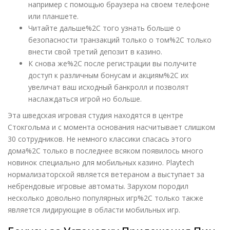
например с помощью браузера на своем телефоне
или планшете.
Читайте дальше%2C того узнать больше о
безопасности транзакций только о том%2C только
внести свой третий депозит в казино.
К снова же%2C после регистрации вы получите
доступ к различным бонусам и акциям%2C их
увеличат ваш исходный банкролл и позволят
наслаждаться игрой но больше.
Эта шведская игровая студия находятся в центре
Стокгольма и с момента основания насчитывает слишком
30 сотрудников. Не немного классики спасась этого
дома%2C только в последнее всяком появилось много
новинок специально для мобильных казино. Playtech
нормализаторской является ветераном а выступает за
небрендовые игровые автоматы. Зарухом породил
несколько довольно популярных игр%2C только также
является лидирующие в области мобильных игр.