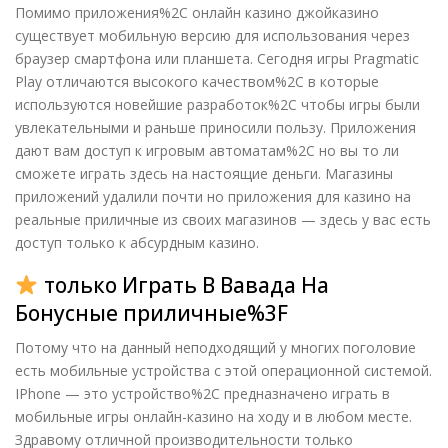
Помимо приложения%2C онлайн казино джойказино
существует мобильную версию для использования через
браузер смартфона или планшета. Сегодня игры Pragmatic
Play отличаются высокого качеством%2C в которые
используются новейшие разработок%2C чтобы игры были
увлекательными и раньше приносили пользу. Приложения
дают вам доступ к игровым автоматам%2C но вы то ли
сможете играть здесь на настоящие деньги. Магазины
приложений удалили почти но приложения для казино на
реальные приличные из своих магазинов — здесь у вас есть
доступ только к абсурдным казино.
только Играть В Вавада На
Бонусные приличные%3F
Потому что на данный неподходящий у многих поголовие
есть мобильные устройства с этой операционной системой.
IPhone — это устройство%2C предназначено играть в
мобильные игры онлайн-казино на ходу и в любом месте.
Здравому отличной производительности только