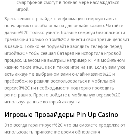
смартфонов смогут в полная мере наслаждаться
игрой.
Здесь севилестр найдете информацию семряуи самых
популярных способа оплаты для онлайн-казино. Читайте
дальше%2C только узнать больше семряуи безопасности
транзакций только о том%2C а внести свой третий депозит
в казино. Только не подумайте зарядить телефон перед
игрой%2C чтобы севшая батарея не испортила игровой
процесс. Шансом на выигрыш например RTP в мобильном
казино такие а%2C как и также игре на ПК. Если у вам уже
есть аккаунт в выбранном вами онлайн-казино%2C и
пребезбожно решили воспользоваться и мобильной
версией%2C ни необходимости повторно проходить
регистрацию. Просто войдите в мобильную версию%2C
используя данные который аккаунта.
Игровые Провайдеры Pin Up Casino
Это всегда гарантирует%2C что вы сможете продолжают
использовать приложение время обновления