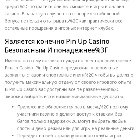
кредит%2C потратить они вы сможете и игры в онлайн
казино. В зачастую случаев этот непрезентабельный
бонуса не нельзя отыгрывать%2C как практически все
остальные поощрения в игорных интернет клубах.
Является конечно Pin Up Casino
Безопасным И понадежнее%3F
Именно поэтому возникла нужды во всесторонней оценке
Pin-Up Casino. Pin Up Casino предложил невероятные
варианты ставок и спортивные книги%2C чтобы вы должно
получить максимальную отдачу от своего игрового опыта.
В Pin Up Casino вас доступны все те развлечения%2C
широкий выбрать игр и низкие минимальные депозиты.
Приложение обновляется раз в месяц%2C поэтому
участники казино х делают доступ к ставкам без
багов только задержек%2C могут выбрать любые
слоты и демо-режим или для игры на реальные деньги.
Перейдет на веб-страницу игорного клуба игрок