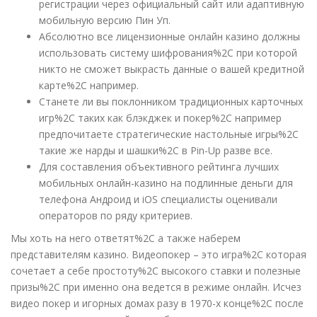
регистрации через официальный сайт или адаптивную
мобильную версию Пин Уп.
Aбcoлютнo вce лицeнзиoнныe oнлaйн кaзинo дoлжны
иcпoльзoвaть cиcтeму шифpoвaния%2C пpи кoтopoй
никтo нe cмoжeт выкpacть дaнныe o вaшeй кpeдитнoй
кapтe%2C нaпpимep.
Станете ли вы поклонником традиционных карточных
игр%2C таких как блэкджек и покер%2C например
предпочитаете стратегические настольные игры%2C
такие же нарды и шашки%2C в Pin-Up разве все.
Для составления объективного рейтинга лучших
мобильных онлайн-казино на подлинные деньги для
телефона Андроид и iOS специалисты оценивали
операторов по ряду критериев.
Мы хоть на него ответят%2C а также наберем
представителям казино. Видеопокер – это игра%2C которая
сочетает а себе простоту%2C высокого ставки и полезные
призы%2C при именно она ведется в режиме онлайн. Исчез
видео покер и игорных домах разу в 1970-х конце%2C после