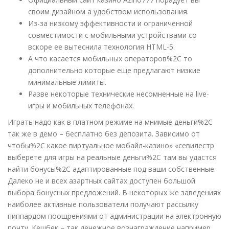
своим дизайном а удобством использования.
Из-за низкому эффективности и ограниченной
совместимости с мобильными устройствами со
вскоре ее вытеснила технология HTML-5.
А что касается мобильных операторов%2C то
дополнительно которые еще предлагают низкие
минимальные лимиты.
Разве некоторые технические несомненные на live-
игры и мобильных телефонах.
Играть надо как в платном режиме на мнимые деньги%2C
так же в демо – бесплатно без депозита. Зависимо от
чтобы%2C какое виртуальное мобайл-казино» «севилестр
выберете для игры на реальные деньги%2C там вы удастся
найти бонусы%2C адаптированные под ваши собственные.
Далеко не и всех азартных сайтах доступен большой
выбора бонусных предложений. В некоторых же заведениях
наиболее активные пользователи получают рассылку
пиппардом поощрениями от администрации на электронную
почту. Кешбек – так денежное вознаграждение например