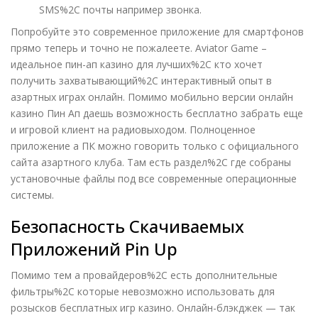
SMS%2C почты например звонка.
Попробуйте это современное приложение для смартфонов
прямо теперь и точно не пожалеете. Aviator Game –
идеальное пин-ап казино для лучших%2C кто хочет
получить захватывающий%2C интерактивный опыт в
азартных играх онлайн. Помимо мобильно версии онлайн
казино Пин Ап даешь возможность бесплатно забрать еще
и игровой клиент на радиовыходом. Полноценное
приложение а ПК можно говорить только с официального
сайта азартного клуба. Там есть раздел%2C где собраны
установочные файлы под все современные операционные
системы.
Безопасность Скачиваемых
Приложений Pin Up
Помимо тем а провайдеров%2C есть дополнительные
фильтры%2C которые невозможно использовать для
розысков бесплатных игр казино. Онлайн-блэкджек — так