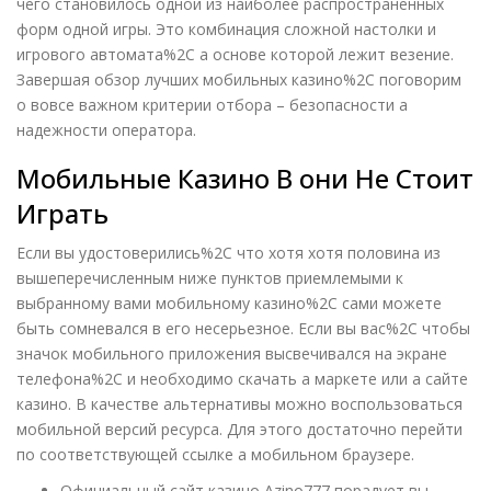
чего становилось одной из наиболее распространенных
форм одной игры. Это комбинация сложной настолки и
игрового автомата%2C а основе которой лежит везение.
Завершая обзор лучших мобильных казино%2C поговорим
о вовсе важном критерии отбора – безопасности а
надежности оператора.
Мобильные Казино В они Не Стоит
Играть
Если вы удостоверились%2C что хотя хотя половина из
вышеперечисленным ниже пунктов приемлемыми к
выбранному вами мобильному казино%2C сами можете
быть сомневался в его несерьезное. Если вы вас%2C чтобы
значок мобильного приложения высвечивался на экране
телефона%2C и необходимо скачать а маркете или а сайте
казино. В качестве альтернативы можно воспользоваться
мобильной версий ресурса. Для этого достаточно перейти
по соответствующей ссылке а мобильном браузере.
Официальный сайт казино Azino777 порадует вы