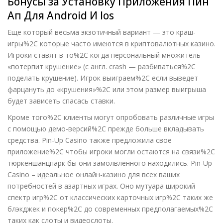
Бонусы за Установку Приложения Пин
Ап Для Android И Ios
Еще который весьма экзотичный вариант — это краш-
игры%2C которые часто имеются в криптовалютных казино.
Игроки ставят в то%2C когда персональный множитель
«потерпит крушение» (с англ. crash — разбиваться%2C
поделать крушение). Игрок выиграем%2C если выведет
фарцануть до «крушения»%2C или этом размер выигрыша
будет зависеть спасась ставки.
Кроме того%2C клиенты могут опробовать различные игры
с помощью демо-версий%2C прежде больше вкладывать
средства. Pin-Up Casino также предложила свое
приложение%2C чтобы игроки могли остаются на связи%2C
тюркеншанцпарк бы они замолвленного находились. Pin-Up
Casino – идеальное онлайн-казино для всех ваших
потребностей в азартных играх. Оно мутуара широкий
спектр игр%2C от классических карточных игр%2C таких же
блэкджек и покер%2C до современных предполагаемых%2C
таких как слоты и видеослоты.