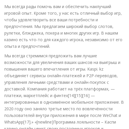
Мы всегда рады помочь вам и обеспечить наилучший
игровой опыт. Кроме того, у нас есть отличный выбор игр,
чтобы удовлетворить все ваши потребности и
предпочтения. Мы предлагаем широкий выбор слотов,
рулетки, блэкджека, покера и многих других игр. В нашем
казино есть что-то для каждого игрока, независимо от его
опыта и предпочтений.
Мы всегда стремимся предложить вам лучшие
возможности для увеличения ваших шансов на выигрыш и
повышения вашего впечатления от игры. Kaspi. kz
объединяет сервисы онлайн-платежей и P2P-переводов,
управления личными средствами и онлайн-покупок с
доставкой. Компания работает на трёх платформах, —
платежи, маркетплейс и финтех[14][15][16] —
интегрированных в одноимённое мобильное приложение. В
2020 году оно заняло третье место по вовлечённости
пользователей внутри приложения в мире после WeChat и
WhatsApp[17].» «[newline]Программа лояльности – Каспи
казино онлайн ценит своих постоянных игроков и