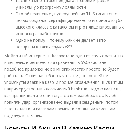
Каспи казино также предлагает своим игрокам
уникальную программу лояльности.
Это объединение двух крупнейших THIS гигантов с
целью создания сертифицированного игорного клуба
высокого класса с каталогом игр от лицензированных
игровых разработчиков.
Одно не пойму – почему банк не делает авто-
возвраты в таких случаях???
Мобильный интернет в Казахстане один из самых развитых
и дешевых в регионе. Для сравнения в Узбекистане
подобное приложение во многих местах просто не будет
работать. Отличная обзорная статья, но в» «ней не
упомянуты атаки на kaspi и прочие ограничения. В 2014г им
например устроили классический bank run. Надо отметить,
как принципиально они тогда с этим разобрались. В лоб
приняли удар, организованно выдали всем деньги, потом
еще выплатили кассирам премии, и лояльным клиентам
подкинули плюшек.
Бонусы И Акции В Казино Каспи