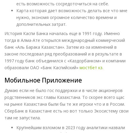
есть возможность сосредоточиться на себе.
Карта которая дает возможность делать все что мне
нужно, экономя огромное количество времени и
дополнительных затрат.
История Каспи Банка началась еще в 1991 году. Именно
тогда в Алма-Ате открылся международный коммерческий
банк «Аль Барака Казахстан». Затем из-за изменений в
законе последовал ряд преобразований и в результате в
1997 году банк объединился с «Каздорбанком» и компании
образовали ОАО «Банк Каспийский»
мостбет кз
.
Мобильное Приложение
Думаю если не было гос поддержки и в числе акционеров
родственников экс главы Казахстана. То скорее всего щас
на рынке Казахстана были бы те же игроки что и в России.
СберБанк в Казахстане есть но вот только Экосистему свои
там не запустила.
Крупнейшим взломом в 2023 году аналитики назвали