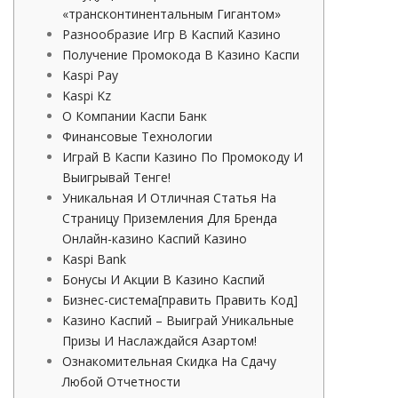
«трансконтинентальным Гигантом»
Разнообразие Игр В Каспий Казино
Получение Промокода В Казино Каспи
Kaspi Pay
Kaspi Kz
О Компании Каспи Банк
Финансовые Технологии
Играй В Каспи Казино По Промокоду И
Выигрывай Тенге!
Уникальная И Отличная Статья На
Страницу Приземления Для Бренда
Онлайн-казино Каспий Казино
Kaspi Bank
Бонусы И Акции В Казино Каспий
Бизнес-система[править Править Код]
Казино Каспий – Выиграй Уникальные
Призы И Наслаждайся Азартом!
Ознакомительная Скидка На Сдачу
Любой Отчетности