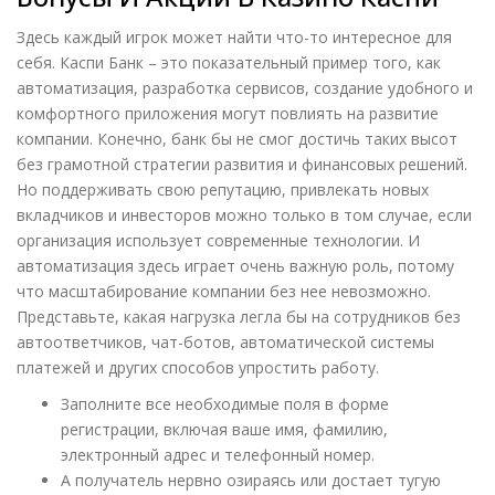
Здесь каждый игрок может найти что-то интересное для
себя. Каспи Банк – это показательный пример того, как
автоматизация, разработка сервисов, создание удобного и
комфортного приложения могут повлиять на развитие
компании. Конечно, банк бы не смог достичь таких высот
без грамотной стратегии развития и финансовых решений.
Но поддерживать свою репутацию, привлекать новых
вкладчиков и инвесторов можно только в том случае, если
организация использует современные технологии. И
автоматизация здесь играет очень важную роль, потому
что масштабирование компании без нее невозможно.
Представьте, какая нагрузка легла бы на сотрудников без
автоответчиков, чат-ботов, автоматической системы
платежей и других способов упростить работу.
Заполните все необходимые поля в форме
регистрации, включая ваше имя, фамилию,
электронный адрес и телефонный номер.
А получатель нервно озираясь или достает тугую