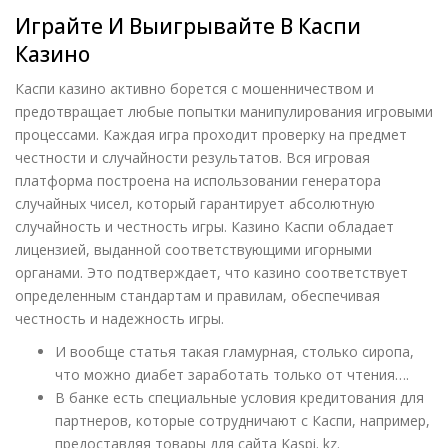
Играйте И Выигрывайте В Каспи
Казино
Каспи казино активно борется с мошенничеством и
предотвращает любые попытки манипулирования игровыми
процессами. Каждая игра проходит проверку на предмет
честности и случайности результатов. Вся игровая
платформа построена на использовании генератора
случайных чисел, который гарантирует абсолютную
случайность и честность игры. Казино Каспи обладает
лицензией, выданной соответствующими игорными
органами. Это подтверждает, что казино соответствует
определенным стандартам и правилам, обеспечивая
честность и надежность игры.
И вообще статья такая гламурная, столько сиропа,
что можно диабет заработать только от чтения….
В банке есть специальные условия кредитования для
партнеров, которые сотрудничают с Каспи, например,
предоставляя товары для сайта Kaspi. kz.