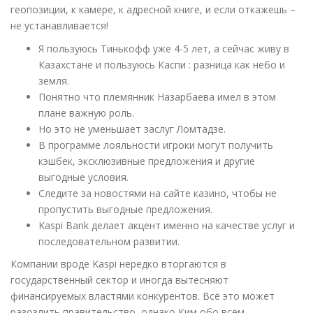
геопозиции, к камере, к адресной книге, и если откажешь –
не устанавливается!
Я пользуюсь Тинькофф уже 4-5 лет, а сейчас живу в
Казахстане и пользуюсь Каспи : разница как небо и
земля.
Понятно что племянник Назарбаева имел в этом
плане важную роль.
Но это не уменьшает заслуг Ломтадзе.
В программе лояльности игроки могут получить
кэшбек, эксклюзивные предложения и другие
выгодные условия.
Следите за новостями на сайте казино, чтобы не
пропустить выгодные предложения.
Kaspi Bank делает акцент именно на качестве услуг и
последовательном развитии.
Компании вроде Kaspi нередко вторгаются в
государственный сектор и иногда вытесняют
финансируемых властями конкурентов. Всё это может
разозлить правительство, однако Ким обо всём