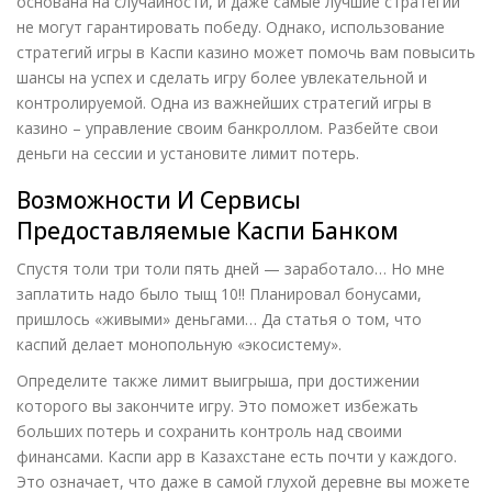
основана на случайности, и даже самые лучшие стратегии
не могут гарантировать победу. Однако, использование
стратегий игры в Каспи казино может помочь вам повысить
шансы на успех и сделать игру более увлекательной и
контролируемой. Одна из важнейших стратегий игры в
казино – управление своим банкроллом. Разбейте свои
деньги на сессии и установите лимит потерь.
Возможности И Сервисы
Предоставляемые Каспи Банком
Спустя толи три толи пять дней — заработало… Но мне
заплатить надо было тыщ 10!! Планировал бонусами,
пришлось «живыми» деньгами… Да статья о том, что
каспий делает монопольную «экосистему».
Определите также лимит выигрыша, при достижении
которого вы закончите игру. Это поможет избежать
больших потерь и сохранить контроль над своими
финансами. Каспи app в Казахстане есть почти у каждого.
Это означает, что даже в самой глухой деревне вы можете