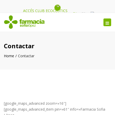
ACCÉS CLUB ECOCEUTICS
Close
CA
ES
top
Tog
bar
nav
Contactar
Home
Contactar
[google_maps_advanced zoom=»16″]
[google_maps_advanced_item pin=»61″ info=»Farmacia Sofia